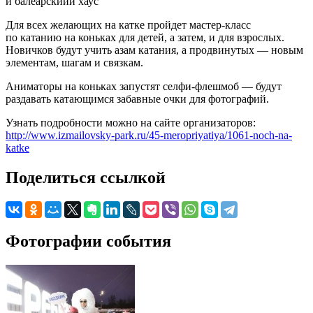
и балеарскиий хаус
Для всех желающих на катке пройдет мастер-класс
по катанию на коньках для детей, а затем, и для взрослых.
Новичков будут учить азам катания, а продвинутых — новым
элементам, шагам и связкам.
Аниматоры на коньках запустят селфи-флешмоб — будут
раздавать катающимся забавные очки для фотографий.
Узнать подробности можно на сайте организаторов:
http://www.izmailovsky-park.ru/45-meropriyatiya/1061-noch-na-
katke
Поделиться ссылкой
Фотографии события