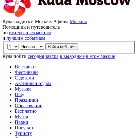
Куда сходить в Москве. Афиша
Москвы
Помощник и путеводитель
по
интересным местам
и
лучшим событиям
Куда пойти
сегодня
завтра
в выходные
в этом месяце
Выставки
Фестивали
С детьми
Активный отдых
Музыка
Шоу
Праздники
Образование
Бесплатно
Музеи
Парки
Погулять
Туристу