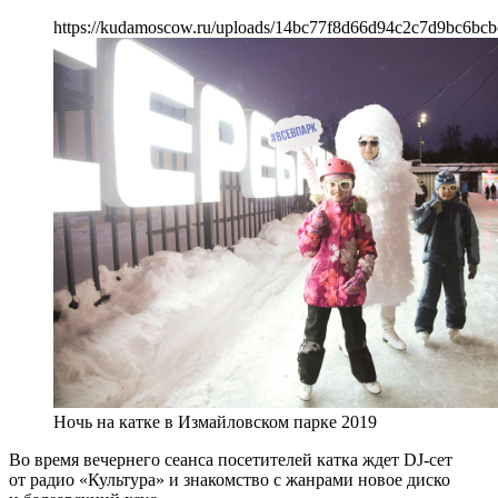
https://kudamoscow.ru/uploads/14bc77f8d66d94c2c7d9bc6bcb
Ночь на катке в Измайловском парке 2019
Во время вечернего сеанса посетителей катка ждет DJ-сет
от радио «Культура» и знакомство с жанрами новое диско