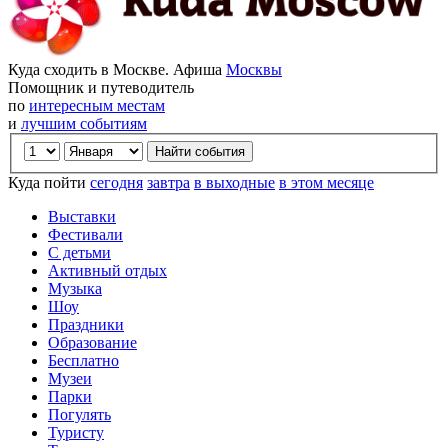
Куда сходить в Москве. Афиша
Москвы
Помощник и путеводитель
по
интересным местам
и
лучшим событиям
Куда пойти
сегодня
завтра
в выходные
в этом месяце
Выставки
Фестивали
С детьми
Активный отдых
Музыка
Шоу
Праздники
Образование
Бесплатно
Музеи
Парки
Погулять
Туристу