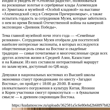
Индии и увидеть ее «Отблески радости», полюбоваться
на роскошные золотые и серебряные клады Ахеменидов
из Эрмитажа и музейной «Особой кладовой» на выставке
«Ахеменидский след в Северном Причерноморье», а также
испытать гордость за сотрудников Музея, которые заботились
о нем во время Великой Отечественной войны на камерной
экспозиции «Дневник Победы».
Тема главной музейной ночи этого года — «Семейные
реликвии». Сотрудники Музея отобрали для посетителей
наиболее интересные экспонаты, в которых исследуются
общественная роль семьи на Востоке и свадебные
традиции — самые почитаемые и многочисленные среди всех
других аспектов жизни в Средней Азии, Казахстане
и на Кавказе. Из них составили интерактивный маршрут
по залам музея, доступный по QR-коду.
Девушки в национальных костюмах из Высшей школы
экономики станут проводниками по квесту «Загадки
Востока», он пройдет с 18:00 до 20:00. В конце
увлекательного погружения в культуру Китая, Японии
и Кореи участники смогут прикоснуться — в буквальном
смысле — к древним сокровищам Востока.
https://kudamoscow.ru/uploads/362581a5c6e80ebd2b68f97b82