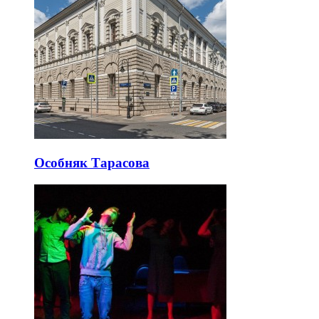
Особняк Тарасова