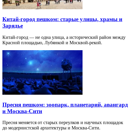
Китай-город пешком: старые улицы, храмы и
Зарядье
Китай-город — не одна улица, а исторический район между
Красной площадью, Лубянкой и Москвой-рекой.
Пресня пешком: зоопарк, планетарий, авангард
и Москва-Сити
Пресня меняется от старых переулков и научных площадок
до модернистской архитектуры и Москва-Сити.