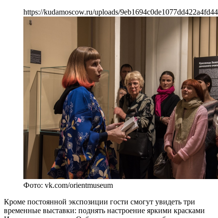
https://kudamoscow.ru/uploads/9eb1694c0de1077dd422a4fd4
Фото: vk.com/orientmuseum
Кроме постоянной экспозиции гости смогут увидеть три
временные выставки: поднять настроение яркими красками