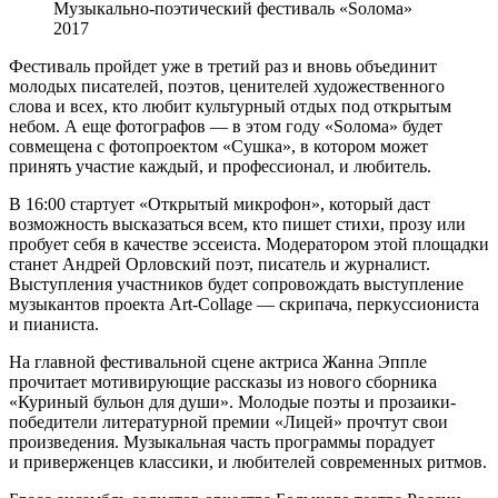
Музыкально-поэтический фестиваль «Sолома»
2017
Фестиваль пройдет уже в третий раз и вновь объединит
молодых писателей, поэтов, ценителей художественного
слова и всех, кто любит культурный отдых под открытым
небом. А еще фотографов — в этом году «Sолома» будет
совмещена с фотопроектом «Сушка», в котором может
принять участие каждый, и профессионал, и любитель.
В 16:00 стартует «Открытый микрофон», который даст
возможность высказаться всем, кто пишет стихи, прозу или
пробует себя в качестве эссеиста. Модератором этой площадки
станет Андрей Орловский поэт, писатель и журналист.
Выступления участников будет сопровождать выступление
музыкантов проекта Art-Collage — скрипача, перкуссиониста
и пианиста.
На главной фестивальной сцене актриса Жанна Эппле
прочитает мотивирующие рассказы из нового сборника
«Куриный бульон для души». Молодые поэты и прозаики-
победители литературной премии «Лицей» прочтут свои
произведения. Музыкальная часть программы порадует
и приверженцев классики, и любителей современных ритмов.