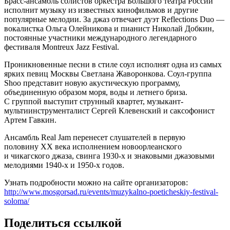
Брасс-ансамбль солистов оркестра Большого театра России
исполнит музыку из известных кинофильмов и другие
популярные мелодии. За джаз отвечает дуэт Reflections Duo —
вокалистка Ольга Олейникова и пианист Николай Добкин,
постоянные участники международного легендарного
фестиваля Montreux Jazz Festival.
Проникновенные песни в стиле соул исполнят одна из самых
ярких певиц Москвы Светлана Жаворонкова. Соул-группа
Shoo представит новую акустическую программу,
объединенную образом моря, воды и летнего бриза.
С группой выступит струнный квартет, музыкант-
мультиинструменталист Сергей Клевенский и саксофонист
Артем Гавкин.
Ансамбль Real Jam перенесет слушателей в первую
половину ХХ века исполнением новоорлеанского
и чикагского джаза, свинга 1930-х и знаковыми джазовыми
мелодиями 1940-х и 1950-х годов.
Узнать подробности можно на сайте организаторов:
http://www.mosgorsad.ru/events/muzykalno-poeticheskiy-festival-
soloma/
Поделиться ссылкой