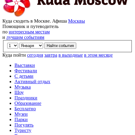
Куда сходить в Москве. Афиша
Москвы
Помощник и путеводитель
по
интересным местам
и
лучшим событиям
Куда пойти
сегодня
завтра
в выходные
в этом месяце
Выставки
Фестивали
С детьми
Активный отдых
Музыка
Шоу
Праздники
Образование
Бесплатно
Музеи
Парки
Погулять
Туристу