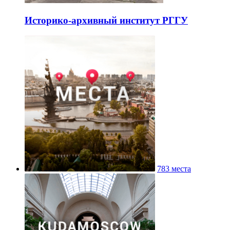
Историко-архивный институт РГГУ
783 места