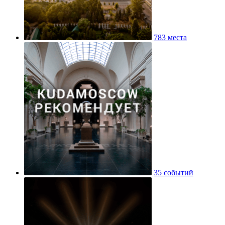
783 места
35 событий