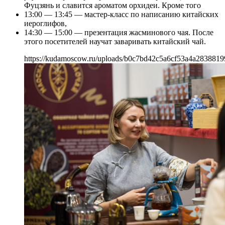
Фуцзянь и славится ароматом орхидеи. Кроме того
13:00 — 13:45 — мастер-класс по написанию китайских
иероглифов,
14:30 — 15:00 — презентация жасминового чая. После
этого посетителей научат заваривать китайский чай.
https://kudamoscow.ru/uploads/b0c7bd42c5a6cf53a4a2838819