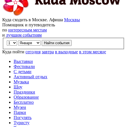
Куда сходить в Москве. Афиша
Москвы
Помощник и путеводитель
по
интересным местам
и
лучшим событиям
Куда пойти
сегодня
завтра
в выходные
в этом месяце
Выставки
Фестивали
С детьми
Активный отдых
Музыка
Шоу
Праздники
Образование
Бесплатно
Музеи
Парки
Погулять
Туристу