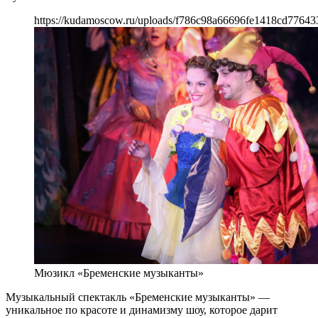
https://kudamoscow.ru/uploads/f786c98a66696fe1418cd77643
Мюзикл «Бременские музыканты»
Музыкальный спектакль «Бременские музыканты» —
уникальное по красоте и динамизму шоу, которое дарит