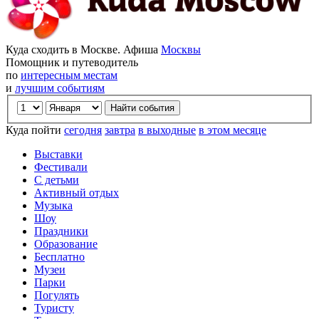
Куда сходить в Москве. Афиша
Москвы
Помощник и путеводитель
по
интересным местам
и
лучшим событиям
Куда пойти
сегодня
завтра
в выходные
в этом месяце
Выставки
Фестивали
С детьми
Активный отдых
Музыка
Шоу
Праздники
Образование
Бесплатно
Музеи
Парки
Погулять
Туристу