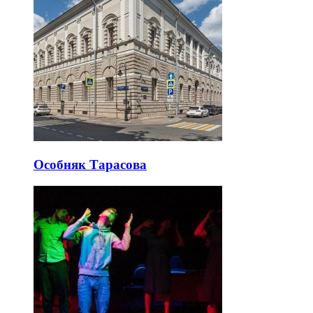
Особняк Тарасова