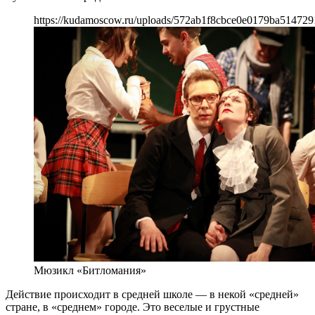
https://kudamoscow.ru/uploads/572ab1f8cbce0e0179ba514729
Мюзикл «Битломания»
Действие происходит в средней школе — в некой «средней»
стране, в «среднем» городе. Это веселые и грустные