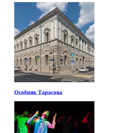
Особняк Тарасова