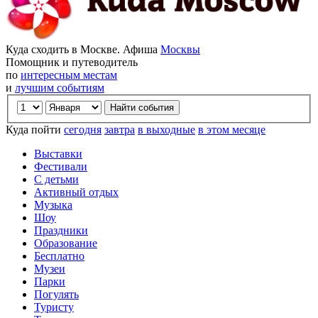
Куда сходить в Москве. Афиша
Москвы
Помощник и путеводитель
по
интересным местам
и
лучшим событиям
Куда пойти
сегодня
завтра
в выходные
в этом месяце
Выставки
Фестивали
С детьми
Активный отдых
Музыка
Шоу
Праздники
Образование
Бесплатно
Музеи
Парки
Погулять
Туристу