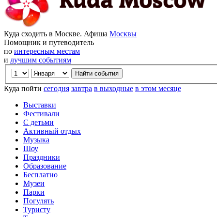
Куда сходить в Москве. Афиша
Москвы
Помощник и путеводитель
по
интересным местам
и
лучшим событиям
Куда пойти
сегодня
завтра
в выходные
в этом месяце
Выставки
Фестивали
С детьми
Активный отдых
Музыка
Шоу
Праздники
Образование
Бесплатно
Музеи
Парки
Погулять
Туристу