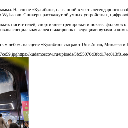
мма. На сцене «Кулибин», названной в честь легендарного изоб
 Wylsacom. Спикеры расскажут об умных устройствах, цифровой
ньких посетителей, спортивные тренировки и показы фильмов о 
низована специальная аллея стажировок с ведущими вузами и ком
ым небом: на сцене «Кулибин» сыграют Uma2rman, Минаева и Г
7ce59.jpg
https://kudamoscow.ru/uploads/5fc55070d3fcd17ec013f81ee