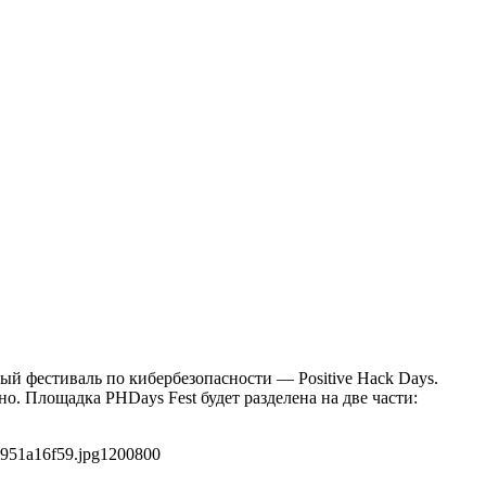
ый фестиваль по кибербезопасности — Positive Hack Days.
. Площадка PHDays Fest будет разделена на две части:
951a16f59.jpg
1200
800