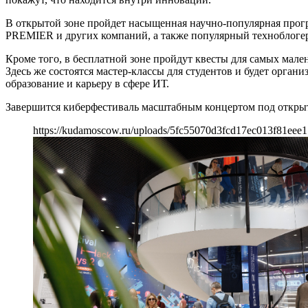
В открытой зоне пройдет насыщенная научно-популярная програ
PREMIER и других компаний, а также популярный техноблогер
Кроме того, в бесплатной зоне пройдут квесты для самых мале
Здесь же состоятся мастер-классы для студентов и будет орга
образование и карьеру в сфере ИТ.
Завершится киберфестиваль масштабным концертом под открыт
https://kudamoscow.ru/uploads/5fc55070d3fcd17ec013f81eee1