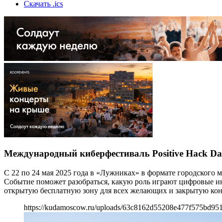
Скачать .ics
Международный киберфестиваль Positive Hack Da
С 22 по 24 мая 2025 года в «Лужниках» в формате городского
Событие поможет разобраться, какую роль играют цифровые инн
открытую бесплатную зону для всех желающих и закрытую кон
https://kudamoscow.ru/uploads/63c8162d55208e477f575bd951