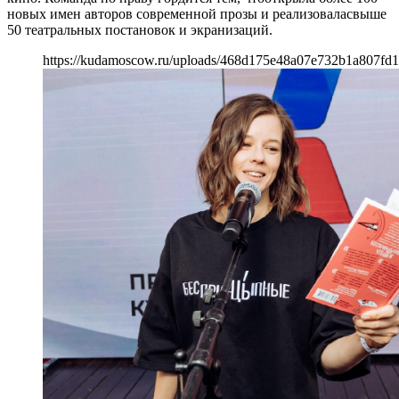
новых имен авторов современной прозы и реализоваласвыше
50 театральных постановок и экранизаций.
https://kudamoscow.ru/uploads/468d175e48a07e732b1a807fd1