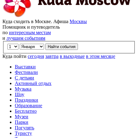
Куда сходить в Москве. Афиша
Москвы
Помощник и путеводитель
по
интересным местам
и
лучшим событиям
Куда пойти
сегодня
завтра
в выходные
в этом месяце
Выставки
Фестивали
С детьми
Активный отдых
Музыка
Шоу
Праздники
Образование
Бесплатно
Музеи
Парки
Погулять
Туристу