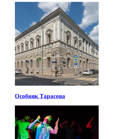
Особняк Тарасова