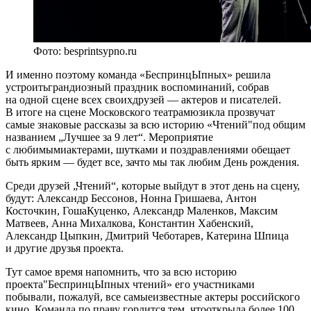
Фото: besprintsypno.ru
И именно поэтому команда «БеспринцЫпных» решила
устроитьграндиозный праздник воспоминаний, собрав
на одной сцене всех своихдрузей — актеров и писателей.
В итоге на сцене Московского театрамюзикла прозвучат
самые знаковые рассказы за всю историю «Чтений"под общим
названием „Лучшее за 9 лет“. Мероприятие
с любимымиактерами, шутками и поздравлениями обещает
быть ярким — будет все, зачто мы так любим День рождения.
Среди друзей „Чтений“, которые выйдут в этот день на сцену,
будут: Александр Бессонов, Нонна Гришаева, Антон
Косточкин, ГошаКуценко, Александр Маленков, Максим
Матвеев, Анна Михалкова, Константин Хабенский,
Александр Цыпкин, Дмитрий Чеботарев, Катерина Шпица
и другие друзья проекта.
Тут самое время напомнить, что за всю историю
проекта"БеспринцЫпных чтений» его участниками
побывали, пожалуй, все самыеизвестные актеры российского
кино. Команда по праву гордится тем, чтооткрыла более 100