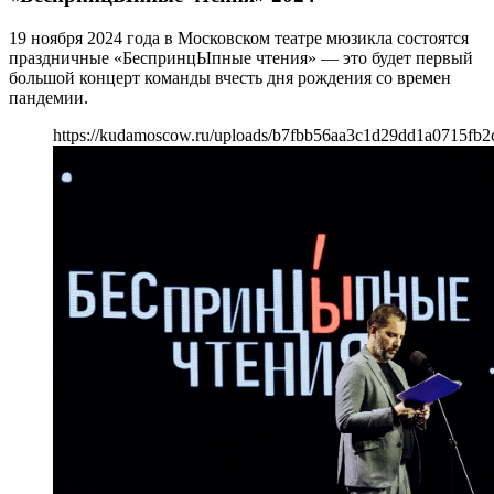
19 ноября 2024 года в Московском театре мюзикла состоятся
праздничные «БеспринцЫпные чтения» — это будет первый
большой концерт команды вчесть дня рождения со времен
пандемии.
https://kudamoscow.ru/uploads/b7fbb56aa3c1d29dd1a0715fb2