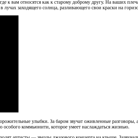
де к вам относятся как к старому доброму другу. На ваших плеч
 лучах заходящего солнца, разливающего свои краски на горизо
орожительные улыбки. За баром звучат оживленные разговоры, 
ью особого коммьюнити, которое умеет наслаждаться жизнью.
ходят артисты — звезды джазового концерта на крыше. Зазвучал