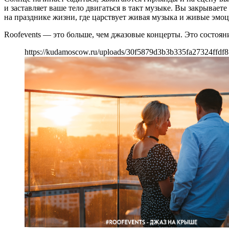
и заставляет ваше тело двигаться в такт музыке. Вы закрываете
на празднике жизни, где царствует живая музыка и живые эмоц
Roofevents — это больше, чем джазовые концерты. Это состояни
https://kudamoscow.ru/uploads/30f5879d3b3b335fa27324ffdf8