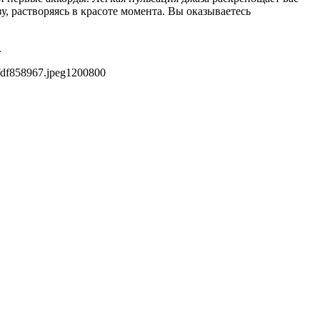
зу, растворяясь в красоте момента. Вы оказываетесь
.
fdf858967.jpeg
1200
800