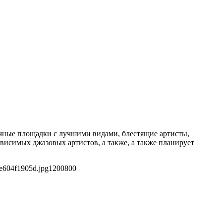
ычные площадки с лучшими видами, блестящие артисты,
висимых джазовых артистов, а также, а также планирует
e604f1905d.jpg
1200
800