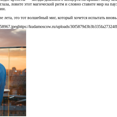
 глаза, ловите этот магический ритм и словно ставите мир на пау
ии.
е лета, это тот волшебный миг, который хочется испытать вновь
58967.jpeg
https://kudamoscow.ru/uploads/30f5879d3b3b335fa27324f