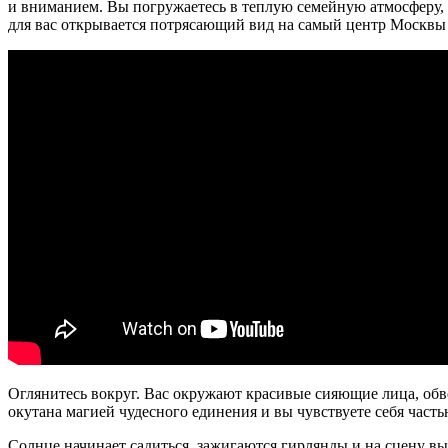
и вниманием. Вы погружаетесь в теплую семейную атмосферу, г
для вас открывается потрясающий вид на самый центр Москвы в
Оглянитесь вокруг. Вас окружают красивые сияющие лица, обв
окутана магией чудесного единения и вы чувствуете себя част
Солнце начинает садиться, зажигаются гирлянды и на сцену вы