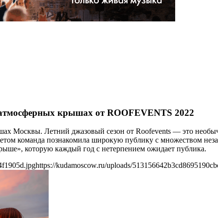
на атмосферных крышах от ROOFEVENTS 2022
ышах Москвы. Летний джазовый сезон от Roofevents — это необ
летом команда познакомила широкую публику с множеством неза
рыше», которую каждый год с нетерпением ожидает публика.
4f1905d.jpg
https://kudamoscow.ru/uploads/513156642b3cd8695190cb