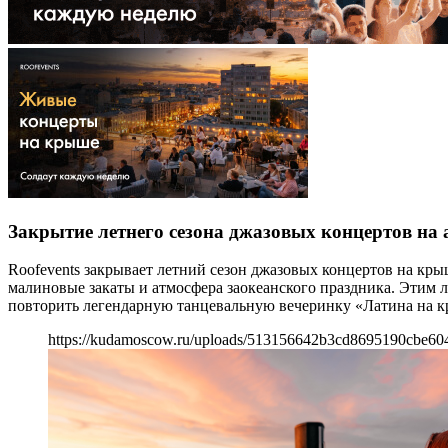
Закрытие летнего сезона джазовых концертов 
Roofevents закрывает летний сезон джазовых концертов на кр
малиновые закаты и атмосфера заокеанского праздника. Этим 
повторить легендарную танцевальную вечеринку «Латина на к
https://kudamoscow.ru/uploads/513156642b3cd8695190cbe60