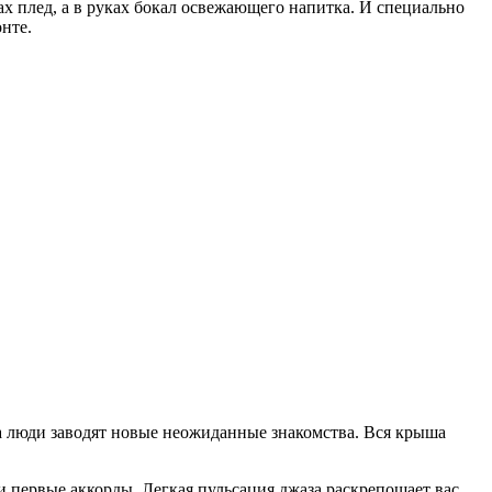
ах плед, а в руках бокал освежающего напитка. И специально
нте.
а люди заводят новые неожиданные знакомства. Вся крыша
и первые аккорды. Легкая пульсация джаза раскрепощает вас