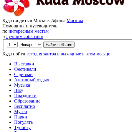
Куда сходить в Москве. Афиша
Москвы
Помощник и путеводитель
по
интересным местам
и
лучшим событиям
Куда пойти
сегодня
завтра
в выходные
в этом месяце
Выставки
Фестивали
С детьми
Активный отдых
Музыка
Шоу
Праздники
Образование
Бесплатно
Музеи
Парки
Погулять
Туристу