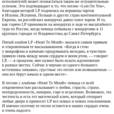
исполнителей может похвастаться таким же оглушительным
успехом. Это подтверждает и то, что песню «Lost On You»,
благодаря которой LP поднялась на вершины чартов
в Италии, Испании, Польши и других стран континентальной
Европы, на российских концертах давно поют хором. И то,
как горячо LP принимали на концертах в ходе ее масштабного
тура по России, когда певица побывала с концертами в 11
крупных городах от Владивостока до Санкт-Петербурга.
Пятый альбом LP «Heart To Mouth» оказался самым прямым
и откровенным ее высказыванием. «Когда я стою
у микрофона и начинаю придумывать мелодии, я чувствую
прямую связь между моим сердцем и моим ртом, — говорит
LP, — в прошлом, мне нужно было искать вдохновение
в разных местах. Сейчас я черпаю из одного большого
источника: неважно, грустные это песни или возвышенные —
они все берут начало в одном месте».
В песнях с альбома «Heart To Mouth» певица со всей
откровенностью рассказывает о любви, страсти, страхе,
неопределенности, неверии, горе и исцелении. Возможно, эта
честность и есть тот магический ключ, который отпирает
любые двери и приносит LP все новых и новых поклонников.
И именно поэтому ее песни остаются в наших сердцах очень
и очень надолго.