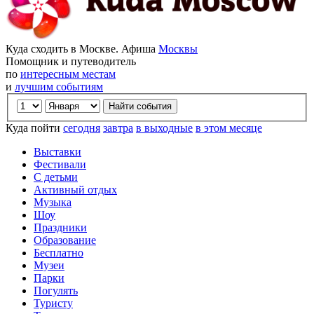
Куда сходить в Москве. Афиша
Москвы
Помощник и путеводитель
по
интересным местам
и
лучшим событиям
Куда пойти
сегодня
завтра
в выходные
в этом месяце
Выставки
Фестивали
С детьми
Активный отдых
Музыка
Шоу
Праздники
Образование
Бесплатно
Музеи
Парки
Погулять
Туристу