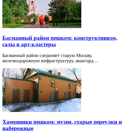
Басманный район пешком: конструктивизм,
сады и арт-кластеры
Басманный район соединяет старую Москву,
железнодорожную инфраструктуру, авангард…
Хамовники пешком: музеи, старые переулки и
набережные