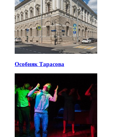
Особняк Тарасова