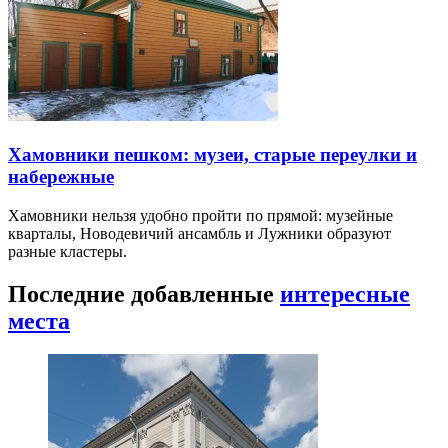
Хамовники пешком: музеи, старые переулки и
набережные
Хамовники нельзя удобно пройти по прямой: музейные
кварталы, Новодевичий ансамбль и Лужники образуют
разные кластеры.
Последние добавленные
интересные
места