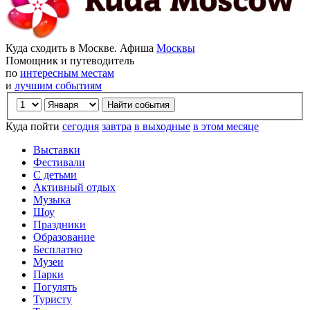
Куда сходить в Москве. Афиша
Москвы
Помощник и путеводитель
по
интересным местам
и
лучшим событиям
Куда пойти
сегодня
завтра
в выходные
в этом месяце
Выставки
Фестивали
С детьми
Активный отдых
Музыка
Шоу
Праздники
Образование
Бесплатно
Музеи
Парки
Погулять
Туристу