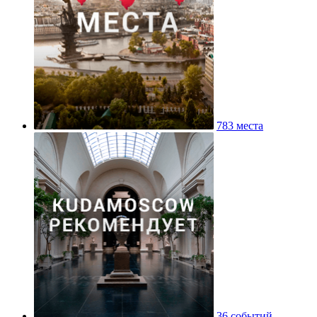
783 места
36 событий