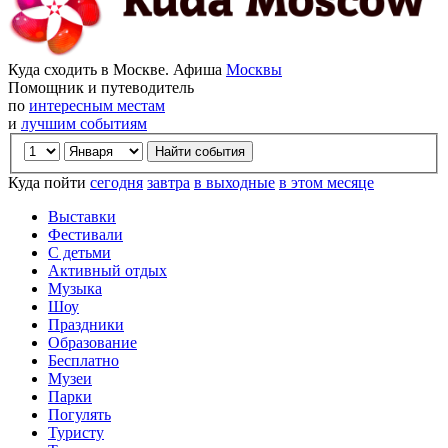
Куда сходить в Москве. Афиша
Москвы
Помощник и путеводитель
по
интересным местам
и
лучшим событиям
Куда пойти
сегодня
завтра
в выходные
в этом месяце
Выставки
Фестивали
С детьми
Активный отдых
Музыка
Шоу
Праздники
Образование
Бесплатно
Музеи
Парки
Погулять
Туристу