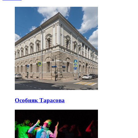
Особняк Тарасова