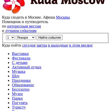
Куда сходить в Москве. Афиша
Москвы
Помощник и путеводитель
по
интересным местам
и
лучшим событиям
Куда пойти
сегодня
завтра
в выходные
в этом месяце
Выставки
Фестивали
С детьми
Активный отдых
Музыка
Шоу
Праздники
Образование
Бесплатно
Музеи
Парки
Погулять
Туристу