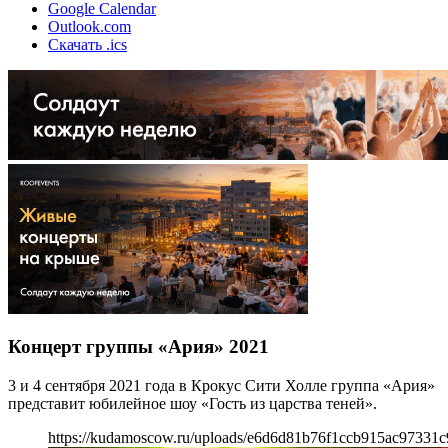
Google Calendar
Outlook.com
Скачать .ics
Концерт группы «Ария» 2021
3 и 4 сентября 2021 года в Крокус Сити Холле группа «Ария»
представит юбилейное шоу «Гость из царства теней».
https://kudamoscow.ru/uploads/e6d6d81b76f1ccb915ac97331c