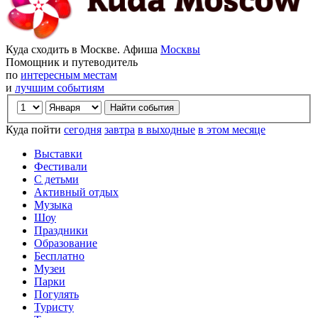
Куда сходить в Москве. Афиша
Москвы
Помощник и путеводитель
по
интересным местам
и
лучшим событиям
Куда пойти
сегодня
завтра
в выходные
в этом месяце
Выставки
Фестивали
С детьми
Активный отдых
Музыка
Шоу
Праздники
Образование
Бесплатно
Музеи
Парки
Погулять
Туристу