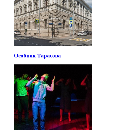
Особняк Тарасова