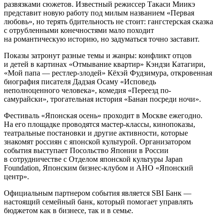
развязками сюжетов. Известный режиссер Такаси Миикэ
представит новую работу под милым названием «Первая
любовь», но терять бдительность не стоит: гангстерская сказка
с отрубленными конечностями мало походит
на романтическую историю, но задуматься точно заставит.
Показы затронут разные темы и жанры: конфликт отцов
и детей в картинах «Отмывание квартир» Кэндзи Катагири,
«Мой папа — рестлер-злодей» Кёхэй Фудзимура, откровенная
биография писателя Дадзая Осаму «Исповедь
неполноценного человека», комедия «Переезд по-
самурайски», трогательная история «Банан посреди ночи».
Фестиваль «Японская осень» проходит в Москве ежегодно.
На его площадке проводятся мастер-классы, кинопоказы,
театральные постановки и другие активности, которые
знакомят россиян с японской культурой. Организатором
события выступает Посольство Японии в России
в сотрудничестве с Отделом японской культуры Japan
Foundation, Японским бизнес-клубом и АНО «Японский
центр».
Официальным партнером события является SBI Банк —
настоящий семейный банк, который помогает управлять
бюджетом как в бизнесе, так и в семье.