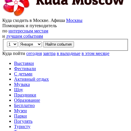
Куда сходить в Москве. Афиша
Москвы
Помощник и путеводитель
по
интересным местам
и
лучшим событиям
Куда пойти
сегодня
завтра
в выходные
в этом месяце
Выставки
Фестивали
С детьми
Активный отдых
Музыка
Шоу
Праздники
Образование
Бесплатно
Музеи
Парки
Погулять
Туристу