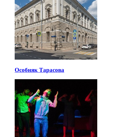
Особняк Тарасова