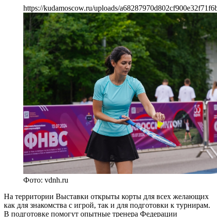
https://kudamoscow.ru/uploads/a68287970d802cf900e32f71f6b
Фото: vdnh.ru
На территории Выставки открыты корты для всех желающих
как для знакомства с игрой, так и для подготовки к турнирам.
В подготовке помогут опытные тренера Федерации