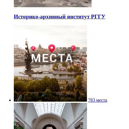
Историко-архивный институт РГГУ
783 места