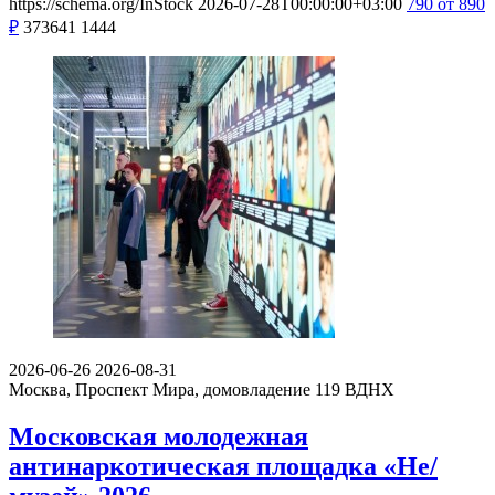
https://schema.org/InStock
2026-07-28T00:00:00+03:00
790
от 890
₽
373641
1444
2026-06-26
2026-08-31
Москва, Проспект Мира, домовладение 119
ВДНХ
Московская молодежная
антинаркотическая площадка «Не/