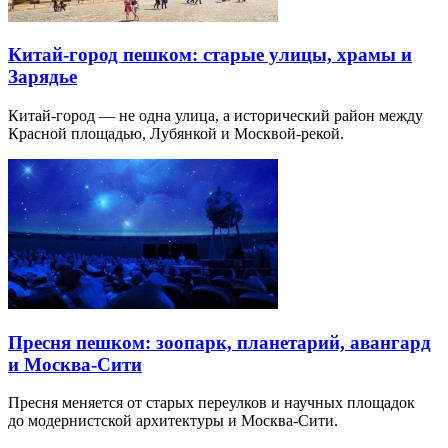
Китай-город пешком: старые улицы, храмы и
Зарядье
Китай-город — не одна улица, а исторический район между
Красной площадью, Лубянкой и Москвой-рекой.
Пресня пешком: зоопарк, планетарий, авангард
и Москва-Сити
Пресня меняется от старых переулков и научных площадок
до модернистской архитектуры и Москва-Сити.