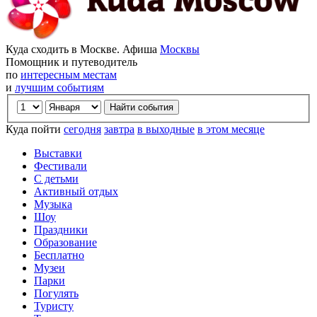
Куда сходить в Москве. Афиша
Москвы
Помощник и путеводитель
по
интересным местам
и
лучшим событиям
Куда пойти
сегодня
завтра
в выходные
в этом месяце
Выставки
Фестивали
С детьми
Активный отдых
Музыка
Шоу
Праздники
Образование
Бесплатно
Музеи
Парки
Погулять
Туристу