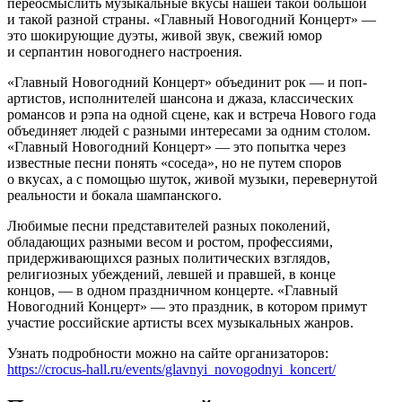
переосмыслить музыкальные вкусы нашей такой большой
и такой разной страны. «Главный Новогодний Концерт» —
это шокирующие дуэты, живой звук, свежий юмор
и серпантин новогоднего настроения.
«Главный Новогодний Концерт» объединит рок — и поп-
артистов, исполнителей шансона и джаза, классических
романсов и рэпа на одной сцене, как и встреча Нового года
объединяет людей с разными интересами за одним столом.
«Главный Новогодний Концерт» — это попытка через
известные песни понять «соседа», но не путем споров
о вкусах, а с помощью шуток, живой музыки, перевернутой
реальности и бокала шампанского.
Любимые песни представителей разных поколений,
обладающих разными весом и ростом, профессиями,
придерживающихся разных политических взглядов,
религиозных убеждений, левшей и правшей, в конце
концов, — в одном праздничном концерте. «Главный
Новогодний Концерт» — это праздник, в котором примут
участие российские артисты всех музыкальных жанров.
Узнать подробности можно на сайте организаторов:
https://crocus-hall.ru/events/glavnyi_novogodnyi_koncert/