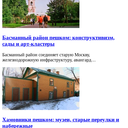
Басманный район пешком: конструктивизм,
сады и арт-кластеры
Басманный район соединяет старую Москву,
железнодорожную инфраструктуру, авангард…
Хамовники пешком: музеи, старые переулки и
набережные