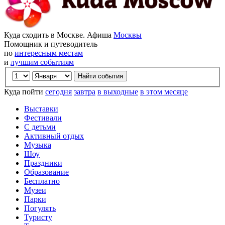
Куда сходить в Москве. Афиша
Москвы
Помощник и путеводитель
по
интересным местам
и
лучшим событиям
Куда пойти
сегодня
завтра
в выходные
в этом месяце
Выставки
Фестивали
С детьми
Активный отдых
Музыка
Шоу
Праздники
Образование
Бесплатно
Музеи
Парки
Погулять
Туристу