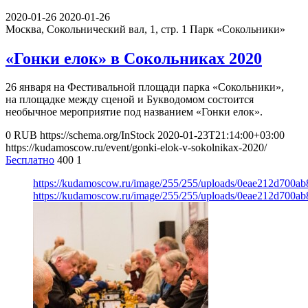
2020-01-26
2020-01-26
Москва, Сокольнический вал, 1, стр. 1
Парк «Сокольники»
«Гонки елок» в Сокольниках 2020
26 января на Фестивальной площади парка «Сокольники»,
на площадке между сценой и Букводомом состоится
необычное мероприятие под названием «Гонки елок».
0
RUB
https://schema.org/InStock
2020-01-23T21:14:00+03:00
https://kudamoscow.ru/event/gonki-elok-v-sokolnikax-2020/
Бесплатно
400
1
https://kudamoscow.ru/image/255/255/uploads/0eae212d700a
https://kudamoscow.ru/image/255/255/uploads/0eae212d700a