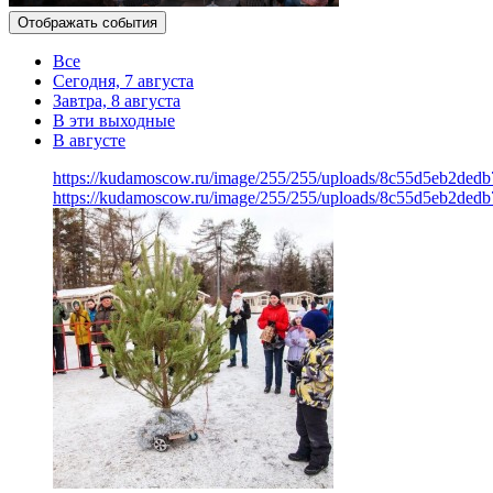
Отображать события
Все
Сегодня, 7 августа
Завтра, 8 августа
В эти выходные
В августе
https://kudamoscow.ru/image/255/255/uploads/8c55d5eb2ded
https://kudamoscow.ru/image/255/255/uploads/8c55d5eb2ded