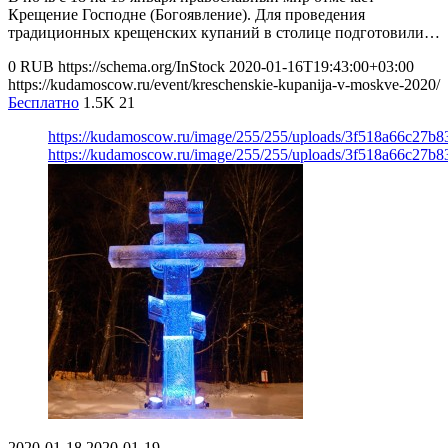
Крещение Господне (Богоявление). Для проведения
традиционных крещенских купаний в столице подготовили…
0
RUB
https://schema.org/InStock
2020-01-16T19:43:00+03:00
https://kudamoscow.ru/event/kreschenskie-kupanija-v-moskve-2020/
Бесплатно
1.5K
21
https://kudamoscow.ru/image/255/255/uploads/3f518a66c27b
https://kudamoscow.ru/image/255/255/uploads/3f518a66c27b
2020-01-18
2020-01-19