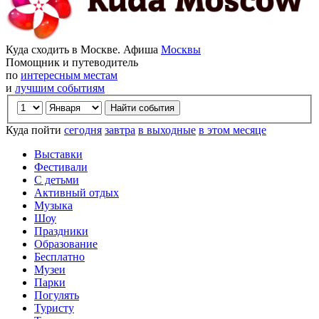
Куда сходить в Москве. Афиша
Москвы
Помощник и путеводитель
по
интересным местам
и
лучшим событиям
Куда пойти
сегодня
завтра
в выходные
в этом месяце
Выставки
Фестивали
С детьми
Активный отдых
Музыка
Шоу
Праздники
Образование
Бесплатно
Музеи
Парки
Погулять
Туристу