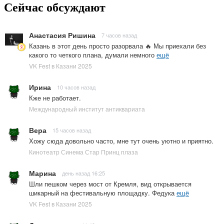
Сейчас обсуждают
Анастасия Ришина
7 часов назад
Казань в этот день просто разорвала 🔥 Мы приехали без
какого то четкого плана, думали немного
ещё
VK Fest в Казани 2025
Ирина
10 часов назад
Кже не работает.
Международный институт антиквариата
Вера
15 часов назад
Хожу сюда довольно часто, мне тут очень уютно и приятно.
Кинотеатр Синема Стар Принц плаза
Марина
день назад 16:25
Шли пешком через мост от Кремля, вид открывается
шикарный на фестивальную площадку. Федука
ещё
VK Fest в Казани 2025