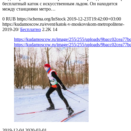
бесплатный каток с искусственным льдом. Он находится
между станциями метро…
0
RUB
https://schema.org/InStock
2019-12-23T19:42:00+03:00
https://kudamoscow.ru/event/katok-v-moskovskom-metropolitene-
2019-20/
Бесплатно
2.2K
14
https://kudamoscow.ru/image/255/255/uploads/9bacc02cea77b
https://kudamoscow.ru/image/255/255/uploads/9bacc02cea77b
2019-12-04
2020-03-01