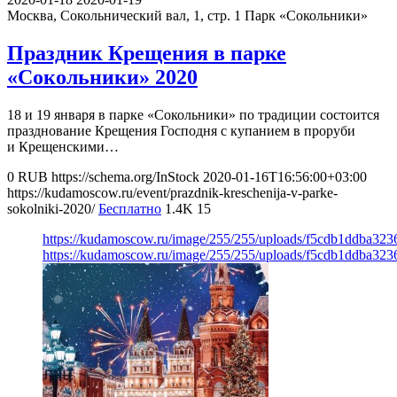
Москва, Сокольнический вал, 1, стр. 1
Парк «Сокольники»
Праздник Крещения в парке
«Сокольники» 2020
18 и 19 января в парке «Сокольники» по традиции состоится
празднование Крещения Господня с купанием в проруби
и Крещенскими…
0
RUB
https://schema.org/InStock
2020-01-16T16:56:00+03:00
https://kudamoscow.ru/event/prazdnik-kreschenija-v-parke-
sokolniki-2020/
Бесплатно
1.4K
15
https://kudamoscow.ru/image/255/255/uploads/f5cdb1ddba32
https://kudamoscow.ru/image/255/255/uploads/f5cdb1ddba32