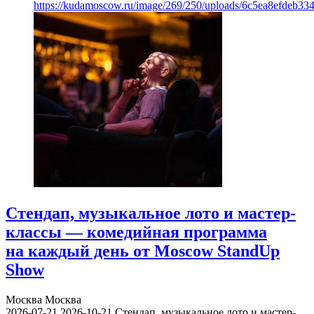
https://kudamoscow.ru/image/269/250/uploads/6c5ea8efdeb3
Стендап, музыкальное лото и мастер-
классы — комедийная программа
на каждый день от Moscow StandUp
Show
Москва
Москва
2026-07-21
2026-10-21
Стендап, музыкальное лото и мастер-