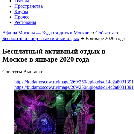
Театры
Пространства
Клубы
Прочее
Рестораны
Афиша Москвы — Куда сходить в Москве
➔
События
➔
Бесплатный спорт и активный отдых
➔
В январе 2020 года
Бесплатный активный отдых в
Москве в январе 2020 года
Советуем Выставки
https://kudamoscow.ru/image/269/250/uploads/d14c2a803139
https://kudamoscow.ru/image/269/250/uploads/d14c2a803139