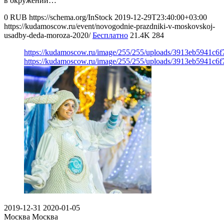
в окружении…
0
RUB
https://schema.org/InStock
2019-12-29T23:40:00+03:00
https://kudamoscow.ru/event/novogodnie-prazdniki-v-moskovskoj-
usadby-deda-moroza-2020/
Бесплатно
21.4K
284
https://kudamoscow.ru/image/255/255/uploads/3913eb5941c6
https://kudamoscow.ru/image/255/255/uploads/3913eb5941c6
2019-12-31
2020-01-05
Москва
Москва