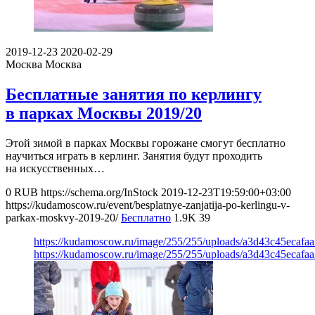
2019-12-23
2020-02-29
Москва
Москва
Бесплатные занятия по керлингу
в парках Москвы 2019/20
Этой зимой в парках Москвы горожане смогут бесплатно
научиться играть в керлинг. Занятия будут проходить
на искусственных…
0
RUB
https://schema.org/InStock
2019-12-23T19:59:00+03:00
https://kudamoscow.ru/event/besplatnye-zanjatija-po-kerlingu-v-
parkax-moskvy-2019-20/
Бесплатно
1.9K
39
https://kudamoscow.ru/image/255/255/uploads/a3d43c45ecafa
https://kudamoscow.ru/image/255/255/uploads/a3d43c45ecafa