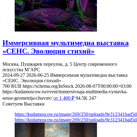
Иммерсивная мультимедиа выставка
«СЕНС. Эволюция стихий»
Москва, Пушкарев переулок, д. 5
Центр современного
искусства М’АРС
2024-09-27
2026-06-25
Иммерсивная мультимедиа выставка
«СЕНС. Эволюция стихий»
700
RUB
https://schema.org/InStock
2026-08-07T00:00:00+03:00
https://kudamoscow.ru/event/immersivnaja-multimedia-vystavka-
sense-geometrija-chuvstv/
от 1 400
₽
94.5K
247
Советуем Выставки
https://kudamoscow.ru/image/269/250/uploads/9e312341bad5
https://kudamoscow.ru/image/269/250/uploads/9e312341bad5