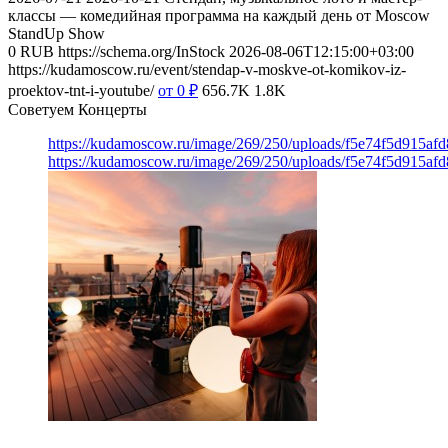
классы — комедийная программа на каждый день от Moscow
StandUp Show
0
RUB
https://schema.org/InStock
2026-08-06T12:15:00+03:00
https://kudamoscow.ru/event/stendap-v-moskve-ot-komikov-iz-
proektov-tnt-i-youtube/
от 0
₽
656.7K
1.8K
Советуем Концерты
https://kudamoscow.ru/image/269/250/uploads/f5e74f5d915a
https://kudamoscow.ru/image/269/250/uploads/f5e74f5d915a