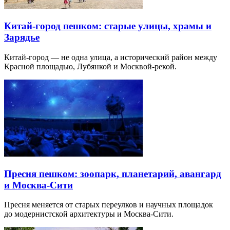
Китай-город пешком: старые улицы, храмы и
Зарядье
Китай-город — не одна улица, а исторический район между
Красной площадью, Лубянкой и Москвой-рекой.
Пресня пешком: зоопарк, планетарий, авангард
и Москва-Сити
Пресня меняется от старых переулков и научных площадок
до модернистской архитектуры и Москва-Сити.