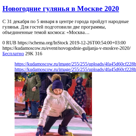
Новогодние гулянья в Москве 2020
С 31 декабря по 5 января в центре города пройдут народные
гулянья. Для гостей подготовили две программы,
объединенные темой космоса: «Москва…
0
RUB
https://schema.org/InStock
2019-12-26T00:54:00+03:00
https://kudamoscow.ru/event/novogodnie-guljanja-v-moskve-2020/
Бесплатно
29K
316
https://kudamoscow.ru/image/255/255/uploads/4fa45d60cf22
https://kudamoscow.ru/image/255/255/uploads/4fa45d60cf22