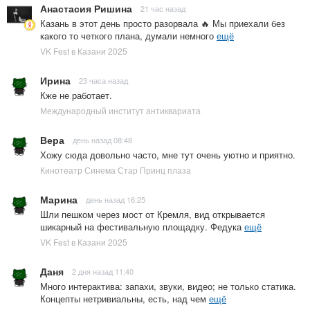
Анастасия Ришина
21 час назад
Казань в этот день просто разорвала 🔥 Мы приехали без
какого то четкого плана, думали немного
ещё
VK Fest в Казани 2025
Ирина
23 часа назад
Кже не работает.
Международный институт антиквариата
Вера
день назад 08:48
Хожу сюда довольно часто, мне тут очень уютно и приятно.
Кинотеатр Синема Стар Принц плаза
Марина
день назад 16:25
Шли пешком через мост от Кремля, вид открывается
шикарный на фестивальную площадку. Федука
ещё
VK Fest в Казани 2025
Даня
2 дня назад 11:40
Много интерактива: запахи, звуки, видео; не только статика.
Концепты нетривиальны, есть, над чем
ещё