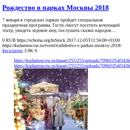
Рождество в парках Москвы 2018
7 января в городских парках пройдет специальная
праздничная программа. Гости смогут посетить кочующий
театр, увидеть ледовое шоу, послушать сказки народов…
0
RUB
https://schema.org/InStock
2017-12-05T11:56:00+03:00
https://kudamoscow.ru/event/rozhdestvo-v-parkax-moskvy-2018/
Бесплатно
3.9K
9
https://kudamoscow.ru/image/255/255/uploads/7096f1f54f34
https://kudamoscow.ru/image/255/255/uploads/7096f1f54f34