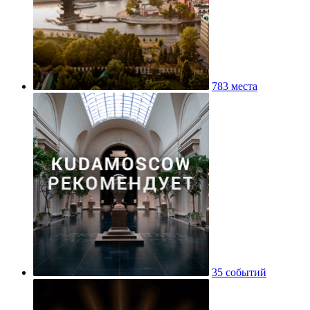
783 места
35 событий