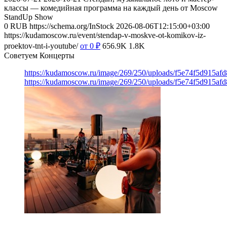
классы — комедийная программа на каждый день от Moscow
StandUp Show
0
RUB
https://schema.org/InStock
2026-08-06T12:15:00+03:00
https://kudamoscow.ru/event/stendap-v-moskve-ot-komikov-iz-
proektov-tnt-i-youtube/
от 0
₽
656.9K
1.8K
Советуем Концерты
https://kudamoscow.ru/image/269/250/uploads/f5e74f5d915a
https://kudamoscow.ru/image/269/250/uploads/f5e74f5d915a