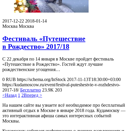
2017-12-22
2018-01-14
Москва
Москва
Фестиваль «Путешествие
в Рождество» 2017/18
С 22 декабря по 14 января в Москве пройдет фестиваль
«Путешествие в Рождество». Гостей ждут лучшие
рождественские угощения…
0
RUB
https://schema.org/InStock
2017-11-13T18:30:00+03:00
https://kudamoscow.ru/event/festival-puteshestvie-v-rozhdestvo-
2017-18/
Бесплатно
23.9K
203
<Назад
1
2
Вперед >
На нашем сайте вы узнаете всё необходимое про бесплатный
активный отдых в Москве в январе 2018 года. Кудамоскоу —
это интерактивная афиша самых интересных событий
Москвы.
Кудамоскоу собирает информацию о лучших развлечениях и