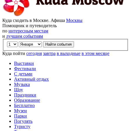
Куда сходить в Москве. Афиша
Москвы
Помощник и путеводитель
по
интересным местам
и
лучшим событиям
Куда пойти
сегодня
завтра
в выходные
в этом месяце
Выставки
Фестивали
С детьми
Активный отдых
Музыка
Шоу
Праздники
Образование
Бесплатно
Музеи
Парки
Погулять
Туристу