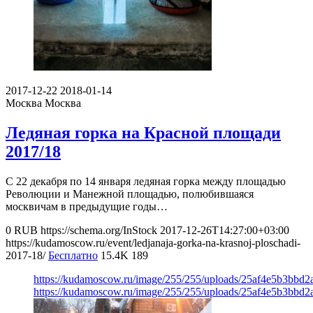
2017-12-22
2018-01-14
Москва
Москва
Ледяная горка на Красной площади
2017/18
С 22 декабря по 14 января ледяная горка между площадью
Революции и Манежной площадью, полюбившаяся
москвичам в предыдущие годы…
0
RUB
https://schema.org/InStock
2017-12-26T14:27:00+03:00
https://kudamoscow.ru/event/ledjanaja-gorka-na-krasnoj-ploschadi-
2017-18/
Бесплатно
15.4K
189
https://kudamoscow.ru/image/255/255/uploads/25af4e5b3bbd
https://kudamoscow.ru/image/255/255/uploads/25af4e5b3bbd