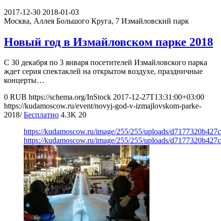
2017-12-30
2018-01-03
Москва, Аллея Большого Круга, 7
Измайловский парк
Новый год в Измайловском парке 2018
С 30 декабря по 3 января посетителей Измайловского парка
ждет серия спектаклей на открытом воздухе, праздничные
концерты…
0
RUB
https://schema.org/InStock
2017-12-27T13:31:00+03:00
https://kudamoscow.ru/event/novyj-god-v-izmajlovskom-parke-
2018/
Бесплатно
4.3K
20
https://kudamoscow.ru/image/255/255/uploads/d7177320b427
https://kudamoscow.ru/image/255/255/uploads/d7177320b427