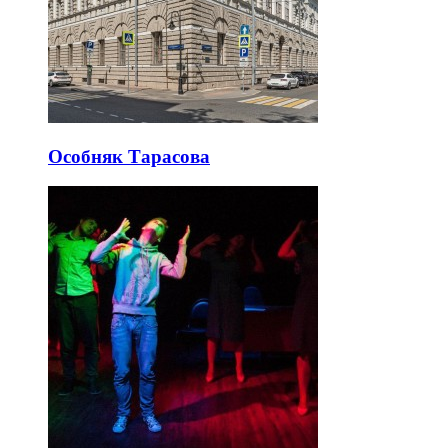
Особняк Тарасова