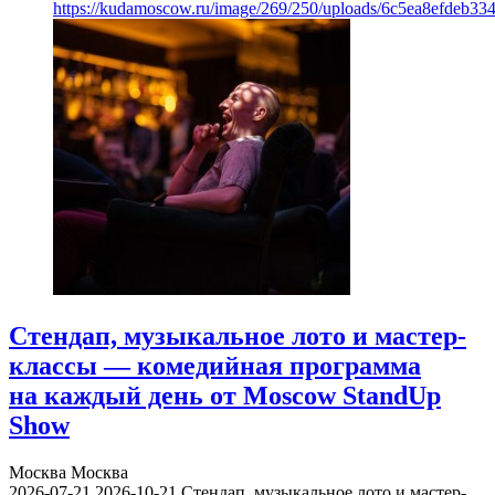
https://kudamoscow.ru/image/269/250/uploads/6c5ea8efdeb3
Стендап, музыкальное лото и мастер-
классы — комедийная программа
на каждый день от Moscow StandUp
Show
Москва
Москва
2026-07-21
2026-10-21
Стендап, музыкальное лото и мастер-