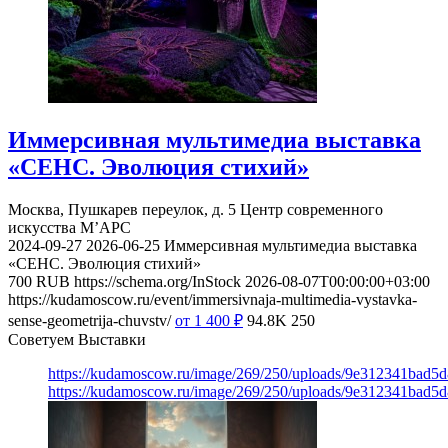
Иммерсивная мультимедиа выставка
«СЕНС. Эволюция стихий»
Москва, Пушкарев переулок, д. 5
Центр современного
искусства М’АРС
2024-09-27
2026-06-25
Иммерсивная мультимедиа выставка
«СЕНС. Эволюция стихий»
700
RUB
https://schema.org/InStock
2026-08-07T00:00:00+03:00
https://kudamoscow.ru/event/immersivnaja-multimedia-vystavka-
sense-geometrija-chuvstv/
от 1 400
₽
94.8K
250
Советуем Выставки
https://kudamoscow.ru/image/269/250/uploads/9e312341bad5
https://kudamoscow.ru/image/269/250/uploads/9e312341bad5