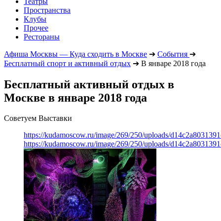
Театры
Пространства
Клубы
Прочее
Рестораны
Афиша Москвы — Куда сходить в Москве
➔
События
➔
Бесплатный спорт и активный отдых
➔
В январе 2018 года
Бесплатный активный отдых в
Москве в январе 2018 года
Советуем Выставки
https://kudamoscow.ru/image/269/250/uploads/d14c2a803139
https://kudamoscow.ru/image/269/250/uploads/d14c2a803139