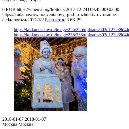
0
RUB
https://schema.org/InStock
2017-12-24T09:45:00+03:00
https://kudamoscow.ru/event/novyj-god-i-rozhdestvo-v-usadbe-
deda-moroza-2017-18/
Бесплатно
3.6K
29
https://kudamoscow.ru/image/255/255/uploads/603d127c88d4
https://kudamoscow.ru/image/255/255/uploads/603d127c88d4
2018-01-07
2018-01-07
Москва
Москва