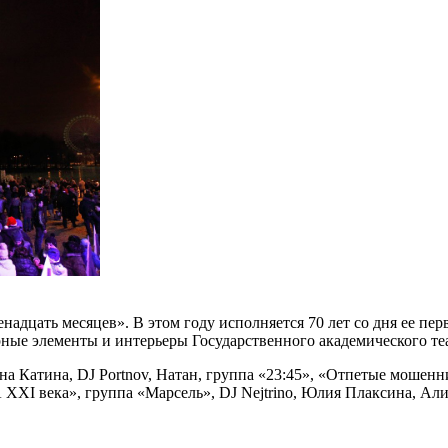
надцать месяцев». В этом году исполняется 70 лет со дня ее п
рные элементы и интерьеры Государственного академического теа
на Катина, DJ Portnov, Натан, группа «23:45», «Отпетые мошенн
XI века», группа «Марсель», DJ Nejtrino, Юлия Плаксина, Али