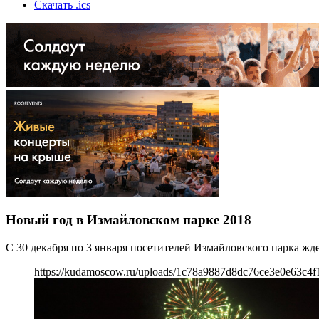
Скачать .ics
Новый год в Измайловском парке 2018
С 30 декабря по 3 января посетителей Измайловского парка ж
https://kudamoscow.ru/uploads/1c78a9887d8dc76ce3e0e63c4f