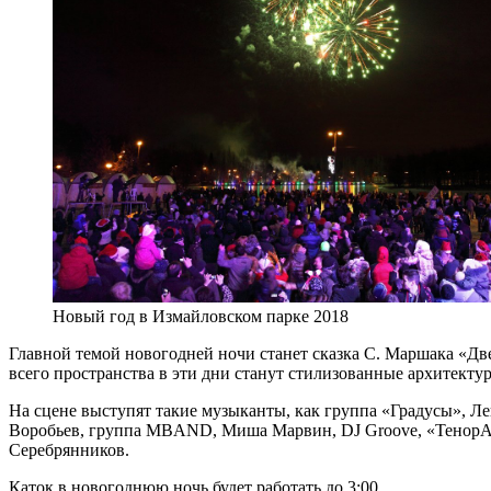
Новый год в Измайловском парке 2018
Главной темой новогодней ночи станет сказка С. Маршака «Две
всего пространства в эти дни станут стилизованные архитекту
На сцене выступят такие музыканты, как группа «Градусы», Ле
Воробьев, группа MBAND, Миша Марвин, DJ Groove, «ТенорА X
Серебрянников.
Каток в новогоднюю ночь будет работать до 3:00.