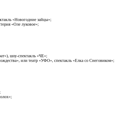
пектакль «Новогодние зайцы»;
стерия «Оле луковое»;
рат»), шоу-спектакль «ЧE»;
ождества», или театр «УФО», спектакль «Елка со Снеговиком»;
;
солох»;