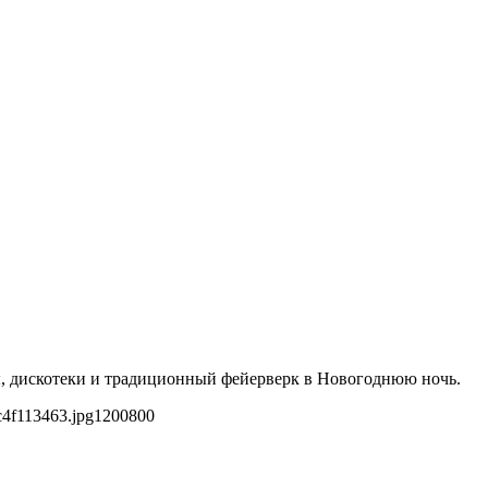
ты, дискотеки и традиционный фейерверк в Новогоднюю ночь.
c4f113463.jpg
1200
800