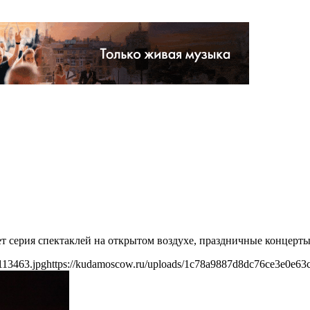
дет серия спектаклей на открытом воздухе, праздничные концер
113463.jpg
https://kudamoscow.ru/uploads/1c78a9887d8dc76ce3e0e63