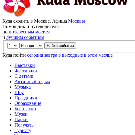
Куда сходить в Москве. Афиша
Москвы
Помощник и путеводитель
по
интересным местам
и
лучшим событиям
Куда пойти
сегодня
завтра
в выходные
в этом месяце
Выставки
Фестивали
С детьми
Активный отдых
Музыка
Шоу
Праздники
Образование
Бесплатно
Музеи
Парки
Погулять
Туристу