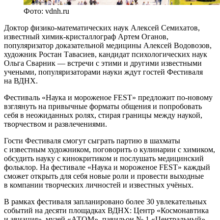
Фото: vdnh.ru
Доктор физико-математических наук Алексей Семихатов,
известный химик-кристаллограф Артем Оганов,
популяризатор доказательной медицины Алексей Водовозов,
художник Ростан Тавасиев, кандидат психологических наук
Ольга Сварник — встречи с этими и другими известными
учеными, популяризаторами науки ждут гостей Фестиваля
на ВДНХ.
Фестиваль «Наука и мороженое FEST» предложит по-новому
взглянуть на привычные форматы общения и попробовать
себя в неожиданных ролях, стирая границы между наукой,
творчеством и развлечениями.
Гости Фестиваля смогут сыграть партию в шахматы
с известным художником, поговорить о кулинарии с химиком,
обсудить науку с кинокритиком и послушать медицинский
фольклор. На фестивале «Наука и мороженое FEST» каждый
сможет открыть для себя новые роли и провести выходные
в компании творческих личностей и известных учёных.
В рамках фестиваля запланировано более 30 увлекательных
событий на десяти площадках ВДНХ: Центр «Космонавтика
и авиация», музей «АТОМ», павильон № 1 «Центральный»,