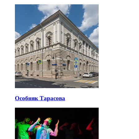
Особняк Тарасова