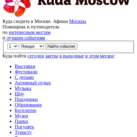
Куда сходить в Москве. Афиша
Москвы
Помощник и путеводитель
по
интересным местам
и
лучшим событиям
Куда пойти
сегодня
завтра
в выходные
в этом месяце
Выставки
Фестивали
С детьми
Активный отдых
Музыка
Шоу
Праздники
Образование
Бесплатно
Музеи
Парки
Погулять
Туристу