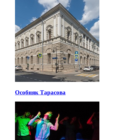
Особняк Тарасова