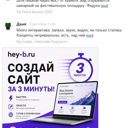
Шли пешком через мост от Кремля, вид открывается
шикарный на фестивальную площадку. Федука
ещё
VK Fest в Казани 2025
Даня
2 дня назад 11:40
Много интерактива: запахи, звуки, видео; не только статика.
Концепты нетривиальны, есть, над чем
ещё
Выставка «Черновик будущего»