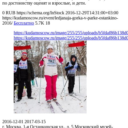
по достоинству оценят и взрослые, и дети.
0
RUB
https://schema.org/InStock
2016-12-29T14:31:00+03:00
https://kudamoscow.ru/event/ledjanaja-gorka-v-parke-ostankino-
2016/
Бесплатно
5.7K
18
https://kudamoscow.ru/image/255/255/uploads/b5fdaf86b138
https://kudamoscow.ru/image/255/255/uploads/b5fdaf86b138
2016-12-01
2017-03-15
г. Москва, 1-я Останкинская ул., д. 5
Московский музей-