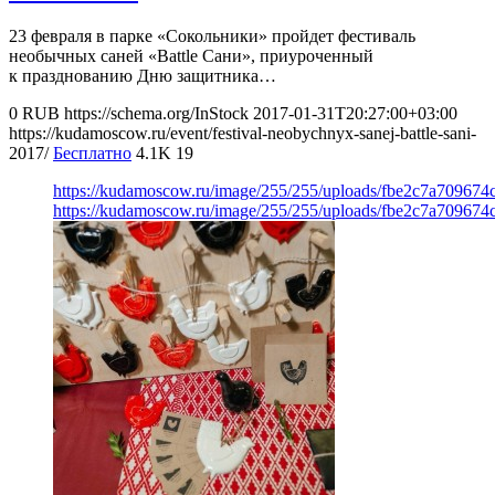
23 февраля в парке «Сокольники» пройдет фестиваль
необычных саней «Battle Сани», приуроченный
к празднованию Дню защитника…
0
RUB
https://schema.org/InStock
2017-01-31T20:27:00+03:00
https://kudamoscow.ru/event/festival-neobychnyx-sanej-battle-sani-
2017/
Бесплатно
4.1K
19
https://kudamoscow.ru/image/255/255/uploads/fbe2c7a70967
https://kudamoscow.ru/image/255/255/uploads/fbe2c7a70967