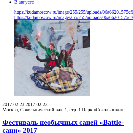
В августе
https://kudamoscow.ru/image/255/255/uploads/06a66201575c
https://kudamoscow.ru/image/255/255/uploads/06a66201575c
2017-02-23
2017-02-23
Москва, Сокольнический вал, 1, стр. 1
Парк «Сокольники»
Фестиваль необычных саней «Battle-
сани» 2017