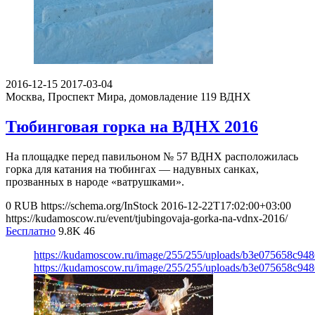
2016-12-15
2017-03-04
Москва, Проспект Мира, домовладение 119
ВДНХ
Тюбинговая горка на ВДНХ 2016
На площадке перед павильоном № 57 ВДНХ расположилась
горка для катания на тюбингах — надувных санках,
прозванных в народе «ватрушками».
0
RUB
https://schema.org/InStock
2016-12-22T17:02:00+03:00
https://kudamoscow.ru/event/tjubingovaja-gorka-na-vdnx-2016/
Бесплатно
9.8K
46
https://kudamoscow.ru/image/255/255/uploads/b3e075658c94
https://kudamoscow.ru/image/255/255/uploads/b3e075658c94