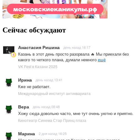
Сейчас обсуждают
Анастасия Ришина
день назад 16:17
Казань в этот день просто разорвала 🔥 Мы приехали без
какого то четкого плана, думали немного
ещё
VK Fest в Казани 2025
Ирина
день назад 13:41
Кже не работает.
Международный институт антиквариата
Вера
день назад 08:48
Хожу сюда довольно часто, мне тут очень уютно и приятно.
Кинотеатр Синема Стар Принц плаза
Марина
2 дня назад 16:25