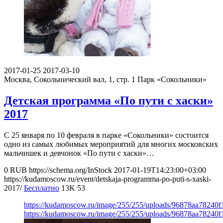
2017-01-25
2017-03-10
Москва, Сокольнический вал, 1, стр. 1
Парк «Сокольники»
Детская программа «По пути с хаски»
2017
С 25 января по 10 февраля в парке «Сокольники» состоится
одно из самых любимых мероприятий для многих московских
мальчишек и девчонок «По пути с хаски»…
0
RUB
https://schema.org/InStock
2017-01-19T14:23:00+03:00
https://kudamoscow.ru/event/detskaja-programma-po-puti-s-xaski-
2017/
Бесплатно
13K
53
https://kudamoscow.ru/image/255/255/uploads/96878aa78240
https://kudamoscow.ru/image/255/255/uploads/96878aa78240