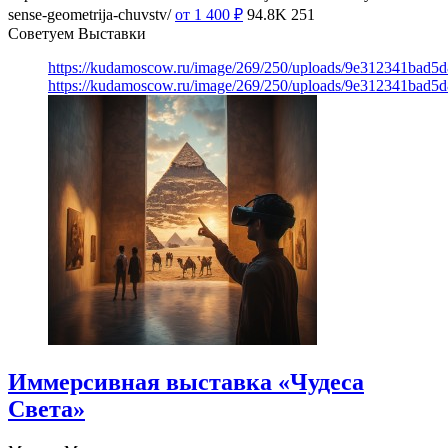
sense-geometrija-chuvstv/
от 1 400
₽
94.8K
251
Советуем Выставки
https://kudamoscow.ru/image/269/250/uploads/9e312341bad5
https://kudamoscow.ru/image/269/250/uploads/9e312341bad5
Иммерсивная выставка «Чудеса
Света»