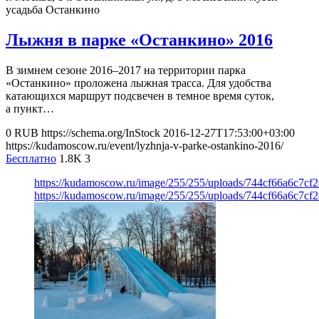
усадьба Останкино
Лыжня в парке «Останкино» 2016
В зимнем сезоне 2016–2017 на территории парка
«Останкино» проложена лыжная трасса. Для удобства
катающихся маршрут подсвечен в темное время суток,
а пункт…
0
RUB
https://schema.org/InStock
2016-12-27T17:53:00+03:00
https://kudamoscow.ru/event/lyzhnja-v-parke-ostankino-2016/
Бесплатно
1.8K
3
https://kudamoscow.ru/image/255/255/uploads/744cf66a6c7cf
https://kudamoscow.ru/image/255/255/uploads/744cf66a6c7cf