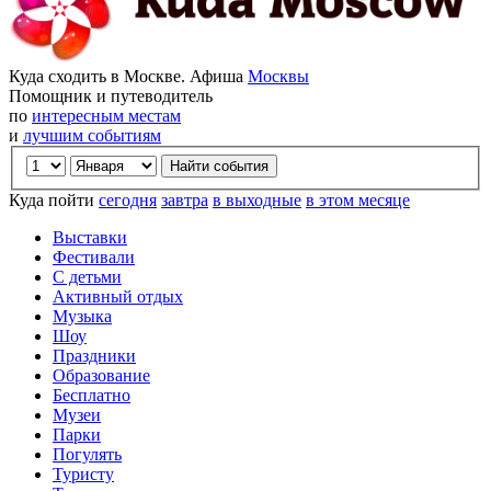
Куда сходить в Москве. Афиша
Москвы
Помощник и путеводитель
по
интересным местам
и
лучшим событиям
Куда пойти
сегодня
завтра
в выходные
в этом месяце
Выставки
Фестивали
С детьми
Активный отдых
Музыка
Шоу
Праздники
Образование
Бесплатно
Музеи
Парки
Погулять
Туристу