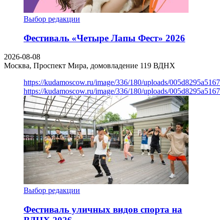
Выбор редакции
Фестиваль «Четыре Лапы Фест» 2026
2026-08-08
Москва, Проспект Мира, домовладение 119
ВДНХ
https://kudamoscow.ru/image/336/180/uploads/005d8295a516
https://kudamoscow.ru/image/336/180/uploads/005d8295a516
Выбор редакции
Фестиваль уличных видов спорта на