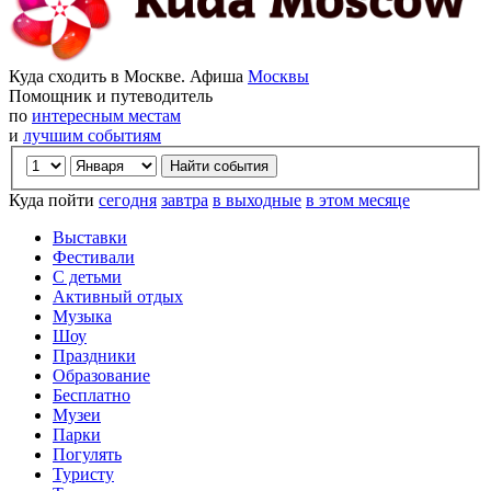
Куда сходить в Москве. Афиша
Москвы
Помощник и путеводитель
по
интересным местам
и
лучшим событиям
Куда пойти
сегодня
завтра
в выходные
в этом месяце
Выставки
Фестивали
С детьми
Активный отдых
Музыка
Шоу
Праздники
Образование
Бесплатно
Музеи
Парки
Погулять
Туристу