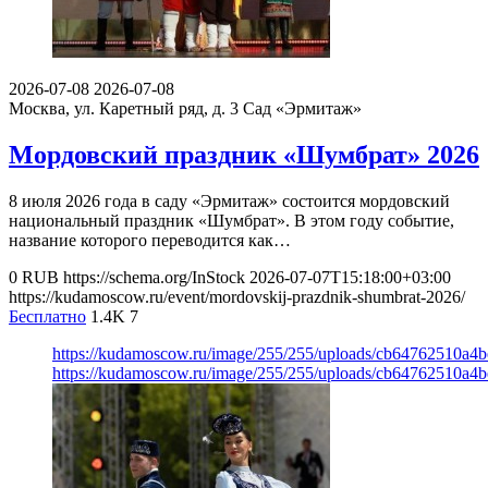
2026-07-08
2026-07-08
Москва, ул. Каретный ряд, д. 3
Сад «Эрмитаж»
Мордовский праздник «Шумбрат» 2026
8 июля 2026 года в саду «Эрмитаж» состоится мордовский
национальный праздник «Шумбрат». В этом году событие,
название которого переводится как…
0
RUB
https://schema.org/InStock
2026-07-07T15:18:00+03:00
https://kudamoscow.ru/event/mordovskij-prazdnik-shumbrat-2026/
Бесплатно
1.4K
7
https://kudamoscow.ru/image/255/255/uploads/cb64762510a4
https://kudamoscow.ru/image/255/255/uploads/cb64762510a4