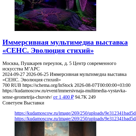
Иммерсивная мультимедиа выставка
«СЕНС. Эволюция стихий»
Москва, Пушкарев переулок, д. 5
Центр современного
искусства М’АРС
2024-09-27
2026-06-25
Иммерсивная мультимедиа выставка
«СЕНС. Эволюция стихий»
700
RUB
https://schema.org/InStock
2026-08-07T00:00:00+03:00
https://kudamoscow.ru/event/immersivnaja-multimedia-vystavka-
sense-geometrija-chuvstv/
от 1 400
₽
94.7K
249
Советуем Выставки
https://kudamoscow.ru/image/269/250/uploads/9e312341bad5
https://kudamoscow.ru/image/269/250/uploads/9e312341bad5