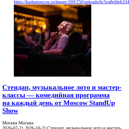
https://kudamoscow.ru/image/269/250/uploads/6c5ea8efdeb3
Стендап, музыкальное лото и мастер-
классы — комедийная программа
на каждый день от Moscow StandUp
Show
Москва
Москва
2026-07-21
2026-10-21
Стендап, музыкальное лото и мастер-