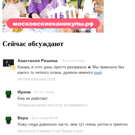
Сейчас обсуждают
Анастасия Ришина
18 часов назад
Казань в этот день просто разорвала 🔥 Мы приехали без
какого то четкого плана, думали немного
ещё
VK Fest в Казани 2025
Ирина
21 час назад
Кже не работает.
Международный институт антиквариата
Вера
день назад 08:48
Хожу сюда довольно часто, мне тут очень уютно и приятно.
Кинотеатр Синема Стар Принц плаза