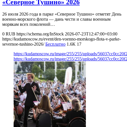
«Северное Тушино» 2026
26 июля 2026 года в парке «Северное Тушино» отметят День
военно-морского флота — дань чести и славы военным
морякам всех поколений…
0
RUB
https://schema.org/InStock
2026-07-23T12:47:00+03:00
https://kudamoscow.ru/event/den-voenno-morskogo-flota-v-parke-
severnoe-tushino-2026/
Бесплатно
1.6K
17
https://kudamoscow.ru/image/255/255/uploads/56037cc0cc20
https://kudamoscow.ru/image/255/255/uploads/56037cc0cc20