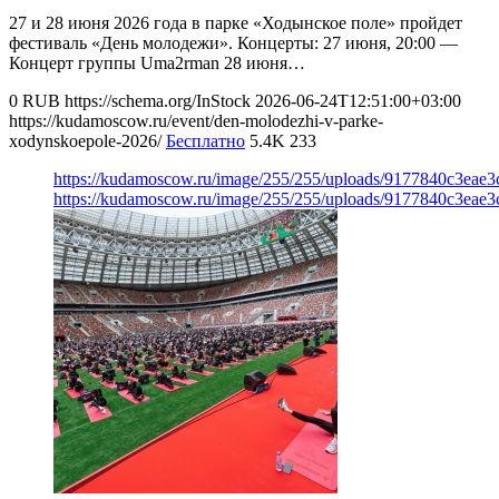
27 и 28 июня 2026 года в парке «Ходынское поле» пройдет
фестиваль «День молодежи». Концерты: 27 июня, 20:00 —
Концерт группы Uma2rman 28 июня…
0
RUB
https://schema.org/InStock
2026-06-24T12:51:00+03:00
https://kudamoscow.ru/event/den-molodezhi-v-parke-
xodynskoepole-2026/
Бесплатно
5.4K
233
https://kudamoscow.ru/image/255/255/uploads/9177840c3eae
https://kudamoscow.ru/image/255/255/uploads/9177840c3eae