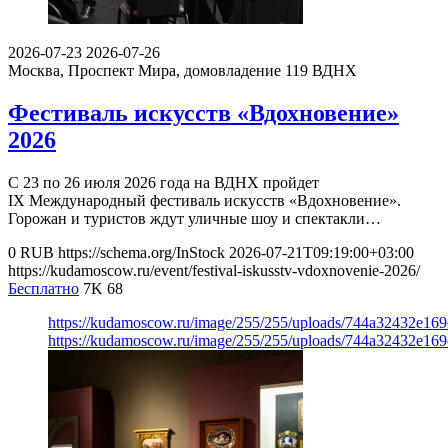
2026-07-23
2026-07-26
Москва, Проспект Мира, домовладение 119
ВДНХ
Фестиваль искусств «Вдохновение»
2026
С 23 по 26 июля 2026 года на ВДНХ пройдет
IX Международный фестиваль искусств «Вдохновение».
Горожан и туристов ждут уличные шоу и спектакли…
0
RUB
https://schema.org/InStock
2026-07-21T09:19:00+03:00
https://kudamoscow.ru/event/festival-iskusstv-vdoxnovenie-2026/
Бесплатно
7K
68
https://kudamoscow.ru/image/255/255/uploads/744a32432e16
https://kudamoscow.ru/image/255/255/uploads/744a32432e16