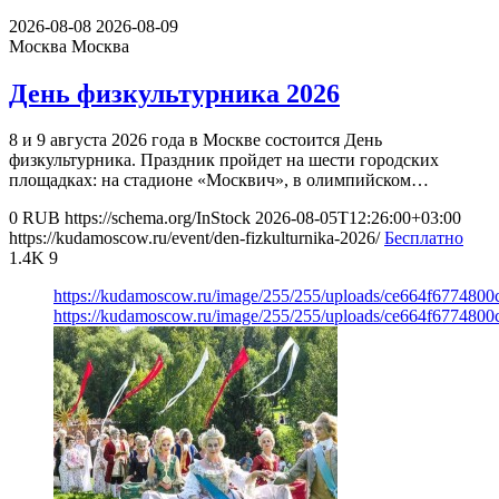
2026-08-08
2026-08-09
Москва
Москва
День физкультурника 2026
8 и 9 августа 2026 года в Москве состоится День
физкультурника. Праздник пройдет на шести городских
площадках: на стадионе «Москвич», в олимпийском…
0
RUB
https://schema.org/InStock
2026-08-05T12:26:00+03:00
https://kudamoscow.ru/event/den-fizkulturnika-2026/
Бесплатно
1.4K
9
https://kudamoscow.ru/image/255/255/uploads/ce664f677480
https://kudamoscow.ru/image/255/255/uploads/ce664f677480