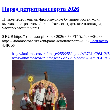
Парад ретротранспорта 2026
11 июля 2026 года на Чистопрудном бульваре гостей ждут
выставка ретроавтомобилей, фотозоны, детские площадки,
мастер-классы и игры.
0
RUB
https://schema.org/InStock
2026-07-07T15:25:00+03:00
https://kudamoscow.ru/event/parad-retrotransporta-2026/
Бесплатно
4.4K
50
https://kudamoscow.ru/image/255/255/uploads/8781a926412f
https://kudamoscow.ru/image/255/255/uploads/8781a926412f