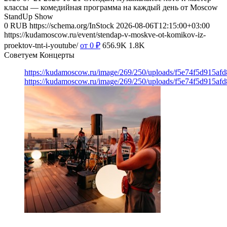
классы — комедийная программа на каждый день от Moscow
StandUp Show
0
RUB
https://schema.org/InStock
2026-08-06T12:15:00+03:00
https://kudamoscow.ru/event/stendap-v-moskve-ot-komikov-iz-
proektov-tnt-i-youtube/
от 0
₽
656.9K
1.8K
Советуем Концерты
https://kudamoscow.ru/image/269/250/uploads/f5e74f5d915a
https://kudamoscow.ru/image/269/250/uploads/f5e74f5d915a