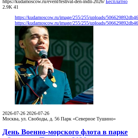
https://kudamoscow.ru/event/festival-den-indii-2026/
Бесплатно
2.9K
41
https://kudamoscow.ru/image/255/255/uploads/506629892db
https://kudamoscow.ru/image/255/255/uploads/506629892db
2026-07-26
2026-07-26
Москва, ул. Свободы, д. 56
Парк «Северное Тушино»
День Военно-морского флота в парке