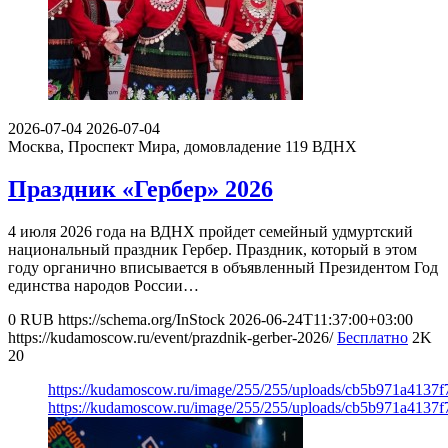
2026-07-04
2026-07-04
Москва, Проспект Мира, домовладение 119
ВДНХ
Праздник «Гербер» 2026
4 июля 2026 года на ВДНХ пройдет семейный удмуртский
национальный праздник Гербер. Праздник, который в этом
году органично вписывается в объявленный Президентом Год
единства народов России…
0
RUB
https://schema.org/InStock
2026-06-24T11:37:00+03:00
https://kudamoscow.ru/event/prazdnik-gerber-2026/
Бесплатно
2K
20
https://kudamoscow.ru/image/255/255/uploads/cb5b971a4137
https://kudamoscow.ru/image/255/255/uploads/cb5b971a4137