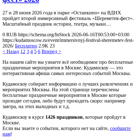
27 и 28 июня 2026 года в парке «Останкино» на ВДНХ
пройдет второй иммерсивный фестиваль «Шереметев-фест».
Масштабный праздник истории, театра, музыки…
0
RUB
https://schema.org/InStock
2026-06-16T00:53:00+03:00
https://kudamoscow.ru/event/immersivnyj-festival-sheremetev-fest-
2026/
Бесплатно
2.9K
23
< Назад
1
2
3
4
5
6
Вперед >
На нашем сайте вы узнаете всё необходимое про бесплатные
праздничные мероприятия в Москве. Кудамоскоу — это
интерактивная афиша самых интересных событий Москвы.
Кудамоскоу собирает информацию о лучших развлечениях и
мероприятих Москвы. На этой странице перечислены
бесплатные праздничные мероприятия в Москве которые
проходят сегодня, либо будут проходить скоро: например
завтра, на этих выходных и т.д.
Кудамоскоу в курсе
1426 праздников
, которые пройдут в
Москве.
Если вы знаете о событии, которого нет на сайте,
сообщите
нам
!