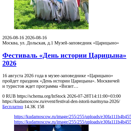
2026-08-16
2026-08-16
Москва, ул. Дольская, д.1
Музей-заповедник «Царицыно»
Фестиваль «День истории Царицына»
2026
16 августа 2026 года в музее-заповеднике «Царицыно»
пройдет праздник «День истории Царицына». Москвичей
и туристов ждет программа «Визит…
0
RUB
https://schema.org/InStock
2026-07-28T14:11:00+03:00
https://kudamoscow.ru/event/festival-den-istorii-tsaritsyna-2026/
Бесплатно
14.3K
158
https://kudamoscow.ru/image/255/255/uploads/e30fa111b4b4
https://kudamoscow.ru/image/255/255/uploads/e30fa111b4b4