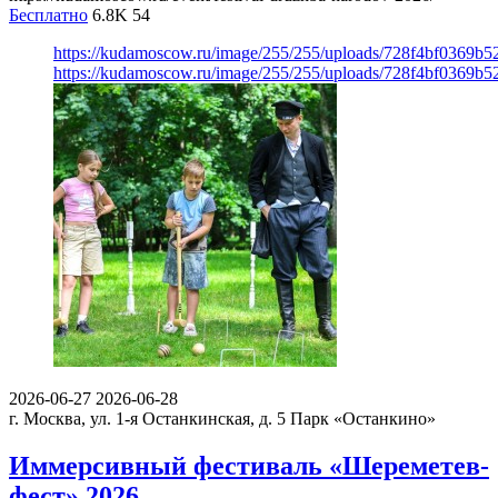
Бесплатно
6.8K
54
https://kudamoscow.ru/image/255/255/uploads/728f4bf0369b
https://kudamoscow.ru/image/255/255/uploads/728f4bf0369b
2026-06-27
2026-06-28
г. Москва, ул. 1-я Останкинская, д. 5
Парк «Останкино»
Иммерсивный фестиваль «Шереметев-
фест» 2026