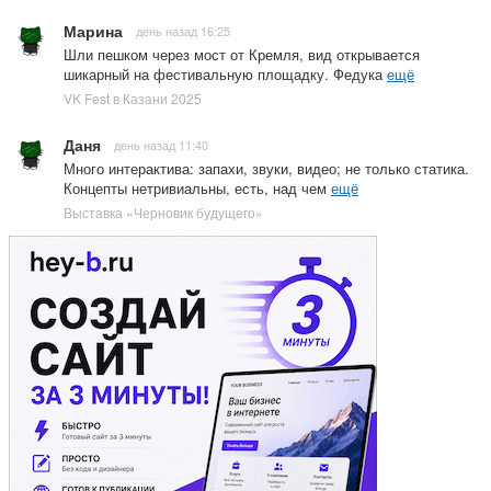
Марина
день назад 16:25
Шли пешком через мост от Кремля, вид открывается
шикарный на фестивальную площадку. Федука
ещё
VK Fest в Казани 2025
Даня
день назад 11:40
Много интерактива: запахи, звуки, видео; не только статика.
Концепты нетривиальны, есть, над чем
ещё
Выставка «Черновик будущего»