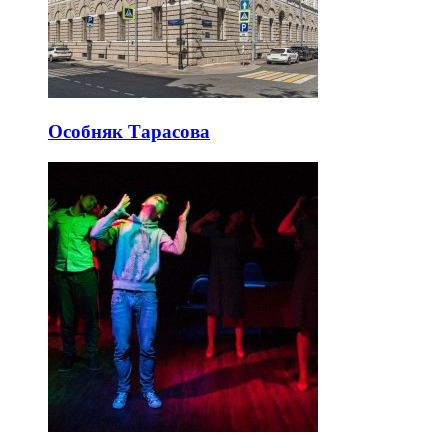
Особняк Тарасова