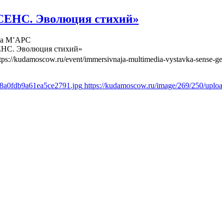
СЕНС. Эволюция стихий»
ва М’АРС
ЕНС. Эволюция стихий»
tps://kudamoscow.ru/event/immersivnaja-multimedia-vystavka-sense-ge
d8a0fdb9a61ea5ce2791.jpg
https://kudamoscow.ru/image/269/250/upl