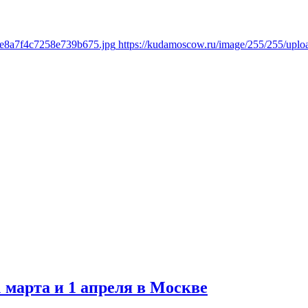
6e8a7f4c7258e739b675.jpg
https://kudamoscow.ru/image/255/255/up
 марта и 1 апреля в Москве