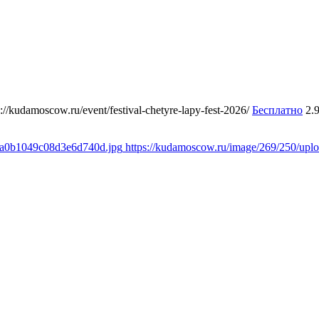
s://kudamoscow.ru/event/festival-chetyre-lapy-fest-2026/
Бесплатно
2.
a8a0b1049c08d3e6d740d.jpg
https://kudamoscow.ru/image/269/250/up