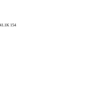
41.1K
154