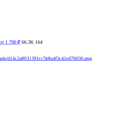
от 1 700
₽
66.3K
164
loads/d14c2a8031391cc5b8a4f3c41ed76030.png