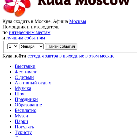
Куда сходить в Москве. Афиша
Москвы
Помощник и путеводитель
по
интересным местам
и
лучшим событиям
Куда пойти
сегодня
завтра
в выходные
в этом месяце
Выставки
Фестивали
С детьми
Активный отдых
Музыка
Шоу
Праздники
Образование
Бесплатно
Музеи
Парки
Погулять
Туристу