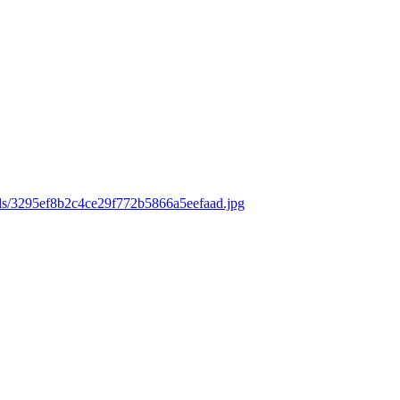
ads/3295ef8b2c4ce29f772b5866a5eefaad.jpg