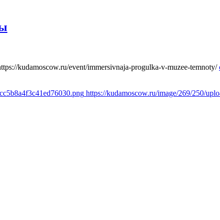
ты
https://kudamoscow.ru/event/immersivnaja-progulka-v-muzee-temnoty/
1cc5b8a4f3c41ed76030.png
https://kudamoscow.ru/image/269/250/up