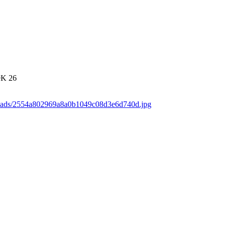
9K
26
loads/2554a802969a8a0b1049c08d3e6d740d.jpg