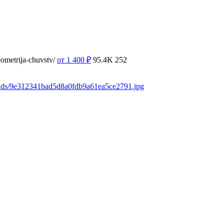
ometrija-chuvstv/
от 1 400
₽
95.4K
252
oads/9e312341bad5d8a0fdb9a61ea5ce2791.jpg