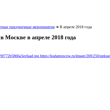
атные праздничные мероприятия
➔
В апреле 2018 года
 Москве в апреле 2018 года
29f772b5866a5eefaad.jpg
https://kudamoscow.ru/image/269/250/uplo