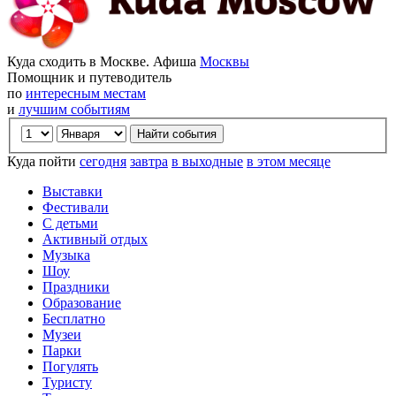
Куда сходить в Москве. Афиша
Москвы
Помощник и путеводитель
по
интересным местам
и
лучшим событиям
Куда пойти
сегодня
завтра
в выходные
в этом месяце
Выставки
Фестивали
С детьми
Активный отдых
Музыка
Шоу
Праздники
Образование
Бесплатно
Музеи
Парки
Погулять
Туристу