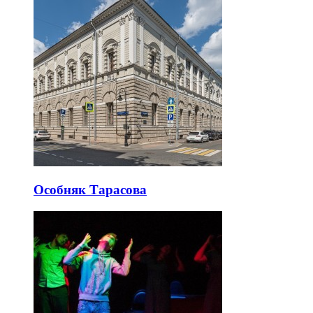
Особняк Тарасова