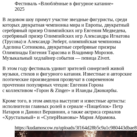
Фестиваль «Влюблённые в фигурное катание»
2025
В ледовом шоу примут участие звездные фигуристы, среди
которых двукратная чемпионка мира и Европы, двукратный
серебряный призер Олимпийских игр Евгения Медведева,
серебряный призер Олимпийских игр Александра Игнатова
(Трусова) и Александр Энберт, олимпийская чемпионка
Аделина Сотникова, двукратные серебряные призеры
Олимпиады Евгения Тарасова и Владимир Морозов.
Музыкальный хедлайнер события — певица Zivert.
В этом году фестиваль удивит зрителей синергией живой
музыки, стихов и фигурного катания. Известные и авторские
поэтические произведения прозвучат в современном
прочтении популярных чтецов: Евгения Горона
с коллективом «Горон & Zinger» и Иланды Джикирбы.
Кроме того, в этом амплуа выступят и известные артисты:
исполнители главных ролей в сериале «Пищеблок» Петр
Натаров и Даниил Вершинин, а также актриса сериалов
«Хрустальный» и «СуперИвановы» Мария Абрамова.
https://kudamoscow.ru/uploads/3f164d28b5c9a1c980443dbae8