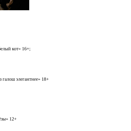
елый кот» 16+;
з галош элегантнее» 18+
ёзы» 12+