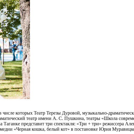
 в числе которых Театр Терезы Дуровой, музыкально-драматичес
аматический театр имени А. С. Пушкина, театры «Школа соврем
 на Таганке представит три спектакля: «Три + три» режиссера 
медии «Черная кошка, белый кот» в постановке Юрия Муравицко