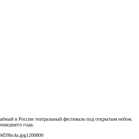
табный в России театральный фестиваль под открытым небом.
рошедшего года.
9d59bc4a.jpg
1200
800