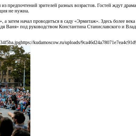
 из предпочтений зрителей разных возрастов. Гостей ждут драма
ция не нужна.
», а затем начал проводиться в саду «Эрмитаж». Здесь более в
ядя Ваня» под руководством Константина Станиславского и Вла
34f5ba.jpg
https://kudamoscow.ru/uploads/9ca46d24a78071e7ea4c91d