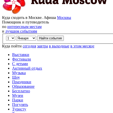
Куда сходить в Москве. Афиша
Москвы
Помощник и путеводитель
по
интересным местам
и
лучшим событиям
Куда пойти
сегодня
завтра
в выходные
в этом месяце
Выставки
Фестивали
С детьми
Активный отдых
Музыка
Шоу
Праздники
Образование
Бесплатно
Музеи
Парки
Погулять
Туристу