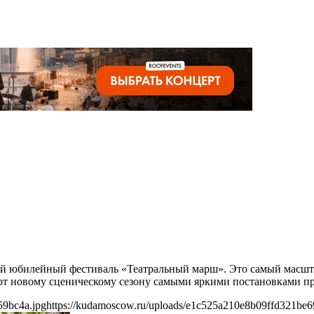
10-й юбилейный фестиваль «Театральный марш». Это самый масш
арт новому сценическому сезону самыми яркими постановками п
59bc4a.jpg
https://kudamoscow.ru/uploads/e1c525a210e8b09ffd321be6