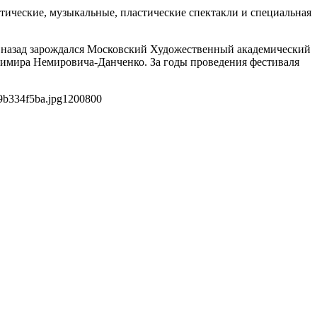
тические, музыкальные, пластические спектакли и специальная
ека назад зарождался Московский Художественный академический
димира Немировича-Данченко. За годы проведения фестиваля
9b334f5ba.jpg
1200
800