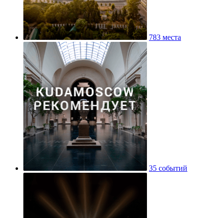
783 места
35 событий