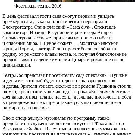
Фестиваль театра 2016
В день фестиваля гости сада смогут первыми увидеть
премьерный музыкально-поэтический перформанс
Электротеатра Станиславский «Casta diva». Спектакль
композитора Ираиды Юсуповой и режиссера Андрея
Сильвестрова расскажет зрителям историю о гибели
и спасении мира. В ценре сюжета — молитва кельтской
жрицы Нормы, в которой она просит богов освободить
родину от римского владычества, и, получая благословение,
предсказывает падение империи Цезаря и рождение новой
цивилизации.
Театр.Doc представит посетителям сада спектакль «Пушкин
и деньги», который будет интересен как взрослым, так
и детям. Зрители узнают, сколько во времена Пушкина стоили
рюмка, крепостной мальчик, одна строка «Евгения Онегина»,
аренда квартиры, платье невесты, дуэльные пистолеты и обед
в придорожном трактире, а также услышат мнение поэта
на мир и на «наше все».
Свою специальную музыкальную программу также
представит заслуженный деятель искусств РФ композитор
Александр Журбин. Известные и неизвестные музыкальные
композиции прозвучат на площадке сада «Эрмитаж» в рамках