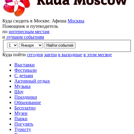
Куда сходить в Москве. Афиша
Москвы
Помощник и путеводитель
по
интересным местам
и
лучшим событиям
Куда пойти
сегодня
завтра
в выходные
в этом месяце
Выставки
Фестивали
С детьми
Активный отдых
Музыка
Шоу
Праздники
Образование
Бесплатно
Музеи
Парки
Погулять
Туристу