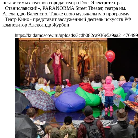
независимых театров города: театра Doc, Электротеатра
«Станиславский», PARANORMA Street Theater, театра им.
Алехандро Валенсио. Также свою музыкальную программу
«Театр Кино» представит заслуженный деятель искусств РФ
композитор Александр Журбин.
https://kudamoscow.ru/uploads/3cdb082ca936e5a9aa21476499