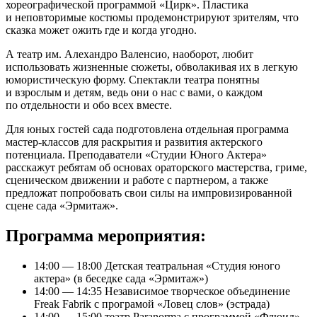
хореографической программой «Цирк». Пластика
и неповторимые костюмы продемонстрируют зрителям, что
сказка может ожить где и когда угодно.
А театр им. Алехандро Валенсио, наоборот, любит
использовать жизненные сюжеты, обволакивая их в легкую
юмористическую форму. Спектакли театра понятны
и взрослым и детям, ведь они о нас с вами, о каждом
по отдельности и обо всех вместе.
Для юных гостей сада подготовлена отдельная программа
мастер-классов для раскрытия и развития актерского
потенциала. Преподаватели «Студии Юного Актера»
расскажут ребятам об основах ораторского мастерства, гриме,
сценическом движении и работе с партнером, а также
предложат попробовать свои силы на импровизированной
сцене сада «Эрмитаж».
Программа мероприятия:
14:00 — 18:00 Детская театральная «Студия юного
актера» (в беседке сада «Эрмитаж»)
14:00 — 14:35 Независимое творческое объединение
Freak Fabrik с програмой «Ловец слов» (эстрада)
14:00 — 15:00 театр Paranorma с программой «Флюид»