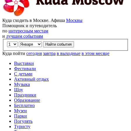
Куда сходить в Москве. Афиша
Москвы
Помощник и путеводитель
по
интересным местам
и
лучшим событиям
Куда пойти
сегодня
завтра
в выходные
в этом месяце
Выставки
Фестивали
С детьми
Активный отдых
Музыка
Шоу
Праздники
Образование
Бесплатно
Музеи
Парки
Погулять
Туристу