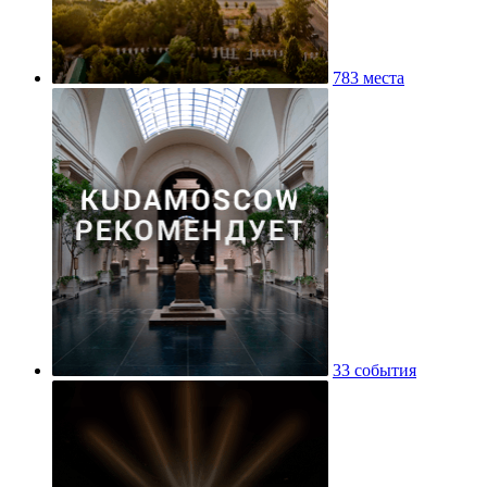
783 места
33 события