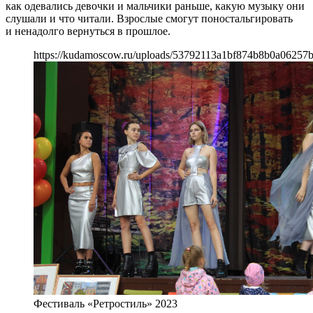
как одевались девочки и мальчики раньше, какую музыку они
слушали и что читали. Взрослые смогут поностальгировать
и ненадолго вернуться в прошлое.
https://kudamoscow.ru/uploads/53792113a1bf874b8b0a06257b
Фестиваль «Ретростиль» 2023