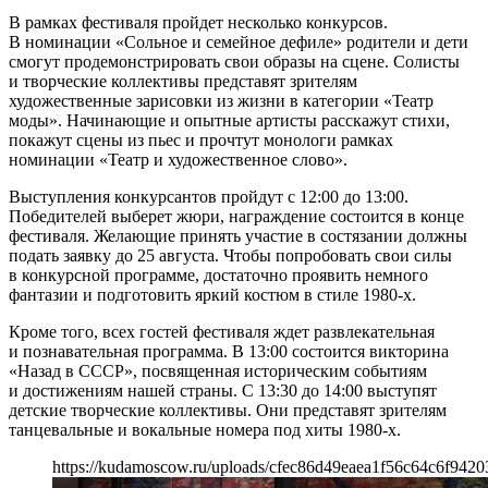
В рамках фестиваля пройдет несколько конкурсов.
В номинации «Сольное и семейное дефиле» родители и дети
смогут продемонстрировать свои образы на сцене. Солисты
и творческие коллективы представят зрителям
художественные зарисовки из жизни в категории «Театр
моды». Начинающие и опытные артисты расскажут стихи,
покажут сцены из пьес и прочтут монологи рамках
номинации «Театр и художественное слово».
Выступления конкурсантов пройдут с 12:00 до 13:00.
Победителей выберет жюри, награждение состоится в конце
фестиваля. Желающие принять участие в состязании должны
подать заявку до 25 августа. Чтобы попробовать свои силы
в конкурсной программе, достаточно проявить немного
фантазии и подготовить яркий костюм в стиле 1980-х.
Кроме того, всех гостей фестиваля ждет развлекательная
и познавательная программа. В 13:00 состоится викторина
«Назад в СССР», посвященная историческим событиям
и достижениям нашей страны. С 13:30 до 14:00 выступят
детские творческие коллективы. Они представят зрителям
танцевальные и вокальные номера под хиты 1980-х.
https://kudamoscow.ru/uploads/cfec86d49eaea1f56c64c6f9420