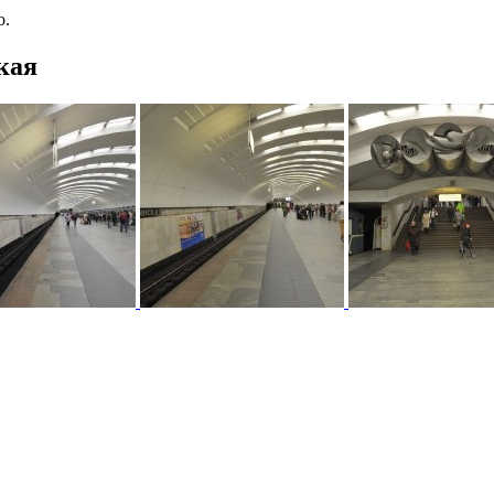
о.
кая