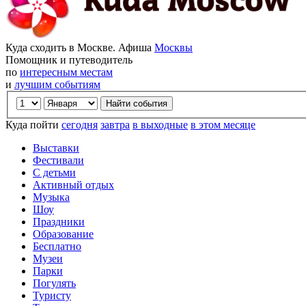
Куда сходить в Москве. Афиша
Москвы
Помощник и путеводитель
по
интересным местам
и
лучшим событиям
Куда пойти
сегодня
завтра
в выходные
в этом месяце
Выставки
Фестивали
С детьми
Активный отдых
Музыка
Шоу
Праздники
Образование
Бесплатно
Музеи
Парки
Погулять
Туристу