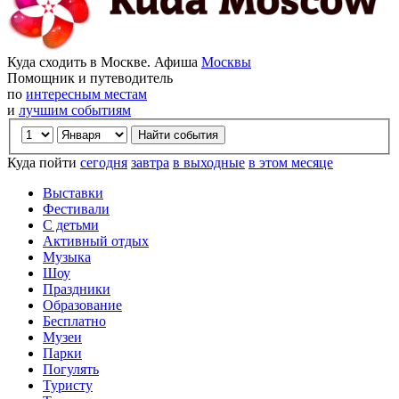
Куда сходить в Москве. Афиша
Москвы
Помощник и путеводитель
по
интересным местам
и
лучшим событиям
Куда пойти
сегодня
завтра
в выходные
в этом месяце
Выставки
Фестивали
С детьми
Активный отдых
Музыка
Шоу
Праздники
Образование
Бесплатно
Музеи
Парки
Погулять
Туристу