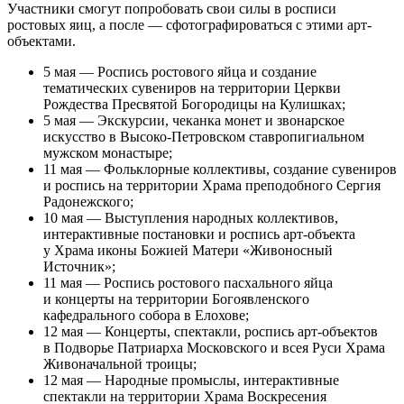
Участники смогут попробовать свои силы в росписи
ростовых яиц, а после — сфотографироваться с этими арт-
объектами.
5 мая — Роспись ростового яйца и создание
тематических сувениров на территории Церкви
Рождества Пресвятой Богородицы на Кулишках;
5 мая — Экскурсии, чеканка монет и звонарское
искусство в Высоко-Петровском ставропигиальном
мужском монастыре;
11 мая — Фольклорные коллективы, создание сувениров
и роспись на территории Храма преподобного Сергия
Радонежского;
10 мая — Выступления народных коллективов,
интерактивные постановки и роспись арт-объекта
у Храма иконы Божией Матери «Живоносный
Источник»;
11 мая — Роспись ростового пасхального яйца
и концерты на территории Богоявленского
кафедрального собора в Елохове;
12 мая — Концерты, спектакли, роспись арт-объектов
в Подворье Патриарха Московского и всея Руси Храма
Живоначальной троицы;
12 мая — Народные промыслы, интерактивные
спектакли на территории Храма Воскресения