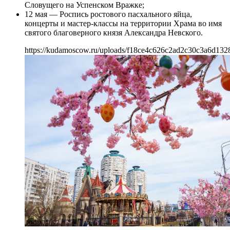
Словущего на Успенском Вражке;
12 мая — Роспись ростового пасхального яйца,
концерты и мастер-классы на территории Храма во имя
святого благоверного князя Александра Невского.
https://kudamoscow.ru/uploads/f18ce4c626c2ad2c30c3a6d132