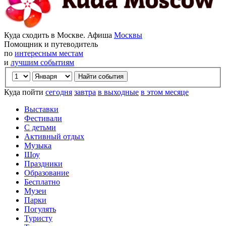
Куда сходить в Москве. Афиша
Москвы
Помощник и путеводитель
по
интересным местам
и
лучшим событиям
Куда пойти
сегодня
завтра
в выходные
в этом месяце
Выставки
Фестивали
С детьми
Активный отдых
Музыка
Шоу
Праздники
Образование
Бесплатно
Музеи
Парки
Погулять
Туристу