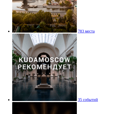
783 места
35 событий