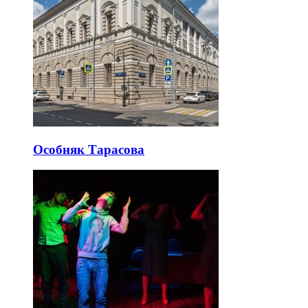
Особняк Тарасова