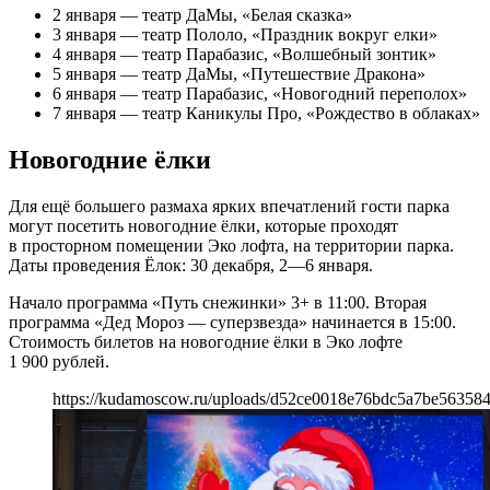
2 января — театр ДаМы, «Белая сказка»
3 января — театр Пололо, «Праздник вокруг елки»
4 января — театр Парабазис, «Волшебный зонтик»
5 января — театр ДаМы, «Путешествие Дракона»
6 января — театр Парабазис, «Новогодний переполох»
7 января — театр Каникулы Про, «Рождество в облаках»
Новогодние ёлки
Для ещё большего размаха ярких впечатлений гости парка
могут посетить новогодние ёлки, которые проходят
в просторном помещении Эко лофта, на территории парка.
Даты проведения Ёлок: 30 декабря, 2—6 января.
Начало программа «Путь снежинки» 3+ в 11:00. Вторая
программа «Дед Мороз — суперзвезда» начинается в 15:00.
Стоимость билетов на новогодние ёлки в Эко лофте
1 900 рублей.
https://kudamoscow.ru/uploads/d52ce0018e76bdc5a7be56358