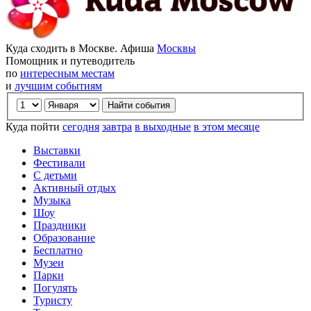
Куда сходить в Москве. Афиша
Москвы
Помощник и путеводитель
по
интересным местам
и
лучшим событиям
Куда пойти
сегодня
завтра
в выходные
в этом месяце
Выставки
Фестивали
С детьми
Активный отдых
Музыка
Шоу
Праздники
Образование
Бесплатно
Музеи
Парки
Погулять
Туристу