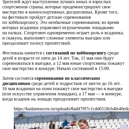
Зрителей ждут выступления лучших юных и взрослых
спортсменов страны, которые продемонстрируют свое
мастерство в конноспортивных дисциплинах. Кроме того,
на фестивале пройдут детские соревнования
по хоббихорсингу. Это необычные соревнования, во время
которых всадники управляют игрушечными лошадками
на палках. Спортсмен одновременно играет роль и всадника,
и скакуна, выполняет сложные элементы выездки или
преодолевает полосу препятствий.
Фестиваль начнется с
состязаний по хоббихорсингу
среди
детей в возрасте от пяти до 14 лет. Так, 11 мая они будут
соревноваться в выездке, а 12 мая юные спортсмены покажут
свое мастерство в конкуре. Начало состязаний в 15:00.
Затем состоятся
соревнования по классическим
дисциплинам
среди детей и подростков от шести до 16 лет.
16 мая всадники на пони покажут свое мастерство в выездке
(или искусстве управления лошадью), а 17 мая — в конкуре,
когда всадник на лошади преодолевает препятствия.
https://kudamoscow.ru/uploads/8add7f97c1cdd6518cb4fe40edd