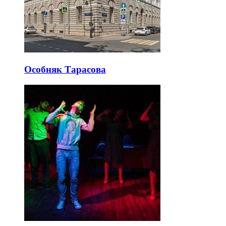
Особняк Тарасова