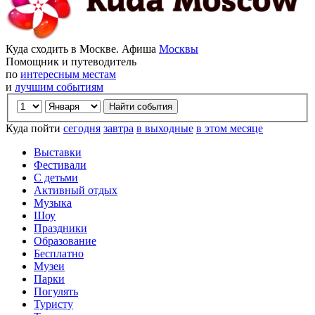
Куда сходить в Москве. Афиша
Москвы
Помощник и путеводитель
по
интересным местам
и
лучшим событиям
Куда пойти
сегодня
завтра
в выходные
в этом месяце
Выставки
Фестивали
С детьми
Активный отдых
Музыка
Шоу
Праздники
Образование
Бесплатно
Музеи
Парки
Погулять
Туристу