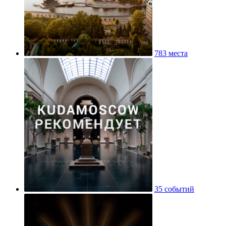
783 места
35 событий