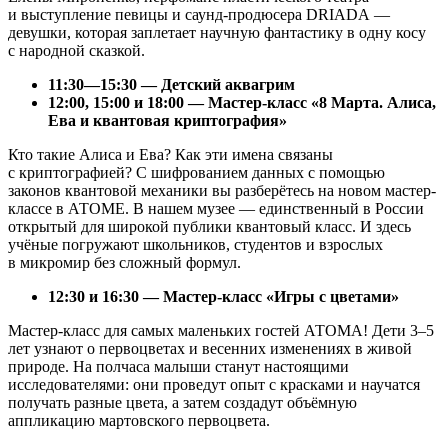
и выступление певицы и саунд-продюсера DRIADA —
девушки, которая заплетает научную фантастику в одну косу
с народной сказкой.
11:30—15:30 — Детский аквагрим
12:00, 15:00 и 18:00 — Мастер-класс «8 Марта. Алиса,
Ева и квантовая криптография»
Кто такие Алиса и Ева? Как эти имена связаны
с криптографией? С шифрованием данных с помощью
законов квантовой механики вы разберётесь на новом мастер-
классе в АТОМЕ. В нашем музее — единственный в России
открытый для широкой публики квантовый класс. И здесь
учёные погружают школьников, студентов и взрослых
в микромир без сложный формул.
12:30 и 16:30 — Мастер-класс «Игры с цветами»
Мастер-класс для самых маленьких гостей АТОМА! Дети 3–5
лет узнают о первоцветах и весенних изменениях в живой
природе. На полчаса малыши станут настоящими
исследователями: они проведут опыт с красками и научатся
получать разные цвета, а затем создадут объёмную
аппликацию мартовского первоцвета.