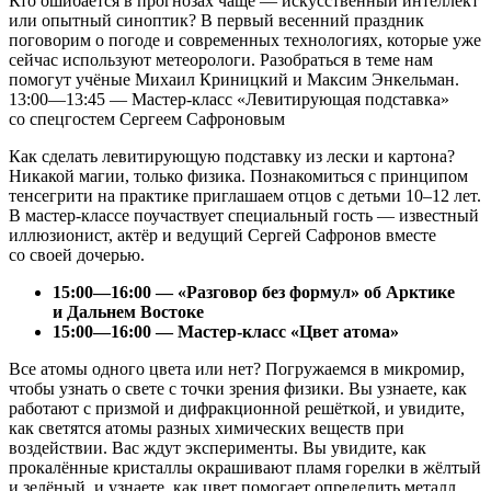
Кто ошибается в прогнозах чаще — искусственный интеллект
или опытный синоптик? В первый весенний праздник
поговорим о погоде и современных технологиях, которые уже
сейчас используют метеорологи. Разобраться в теме нам
помогут учёные Михаил Криницкий и Максим Энкельман.
13:00—13:45 — Мастер-класс «Левитирующая подставка»
со спецгостем Сергеем Сафроновым
Как сделать левитирующую подставку из лески и картона?
Никакой магии, только физика. Познакомиться с принципом
тенсегрити на практике приглашаем отцов с детьми 10–12 лет.
В мастер-классе поучаствует специальный гость — известный
иллюзионист, актёр и ведущий Сергей Сафронов вместе
со своей дочерью.
15:00—16:00 — «Разговор без формул» об Арктике
и Дальнем Востоке
15:00—16:00 — Мастер-класс «Цвет атома»
Все атомы одного цвета или нет? Погружаемся в микромир,
чтобы узнать о свете с точки зрения физики. Вы узнаете, как
работают с призмой и дифракционной решёткой, и увидите,
как светятся атомы разных химических веществ при
воздействии. Вас ждут эксперименты. Вы увидите, как
прокалённые кристаллы окрашивают пламя горелки в жёлтый
и зелёный, и узнаете, как цвет помогает определить металл