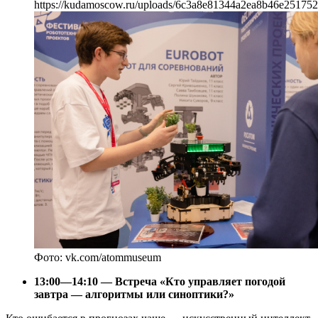
https://kudamoscow.ru/uploads/6c3a8e81344a2ea8b46e251752
Фото: vk.com/atommuseum
13:00—14:10 — Встреча «Кто управляет погодой
завтра — алгоритмы или синоптики?»