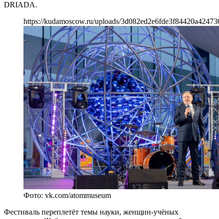
DRIADA.
https://kudamoscow.ru/uploads/3d082ed2e6fde3f84420a42473
Фото: vk.com/atommuseum
Фестиваль переплетёт темы науки, женщин-учёных