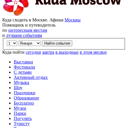
Куда сходить в Москве. Афиша
Москвы
Помощник и путеводитель
по
интересным местам
и
лучшим событиям
Куда пойти
сегодня
завтра
в выходные
в этом месяце
Выставки
Фестивали
С детьми
Активный отдых
Музыка
Шоу
Праздники
Образование
Бесплатно
Музеи
Парки
Погулять
Туристу