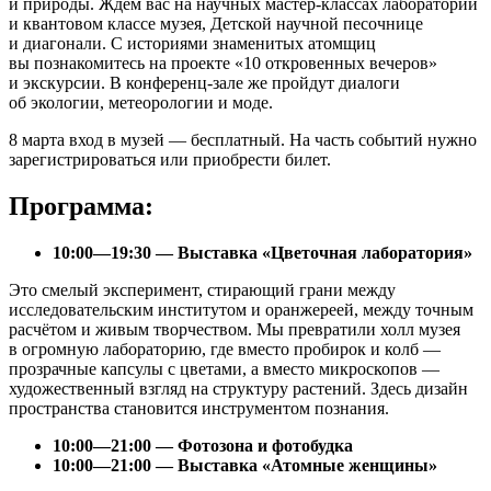
и природы. Ждём вас на научных мастер-классах лаборатории
и квантовом классе музея, Детской научной песочнице
и диагонали. С историями знаменитых атомщиц
вы познакомитесь на проекте «10 откровенных вечеров»
и экскурсии. В конференц-зале же пройдут диалоги
об экологии, метеорологии и моде.
8 марта вход в музей — бесплатный. На часть событий нужно
зарегистрироваться или приобрести билет.
Программа:
10:00—19:30 — Выставка «Цветочная лаборатория»
Это смелый эксперимент, стирающий грани между
исследовательским институтом и оранжереей, между точным
расчётом и живым творчеством. Мы превратили холл музея
в огромную лабораторию, где вместо пробирок и колб —
прозрачные капсулы с цветами, а вместо микроскопов —
художественный взгляд на структуру растений. Здесь дизайн
пространства становится инструментом познания.
10:00—21:00 — Фотозона и фотобудка
10:00—21:00 — Выставка «Атомные женщины»