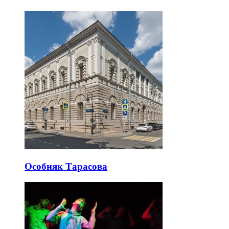
Особняк Тарасова