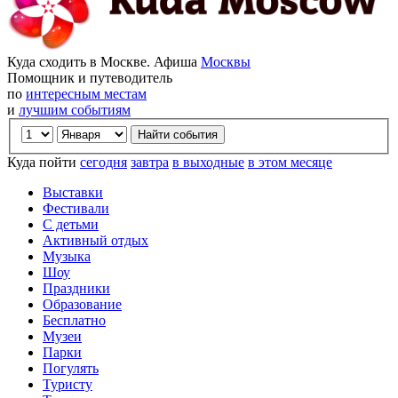
Куда сходить в Москве. Афиша
Москвы
Помощник и путеводитель
по
интересным местам
и
лучшим событиям
Куда пойти
сегодня
завтра
в выходные
в этом месяце
Выставки
Фестивали
С детьми
Активный отдых
Музыка
Шоу
Праздники
Образование
Бесплатно
Музеи
Парки
Погулять
Туристу