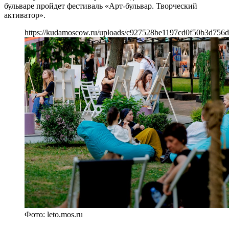
бульваре пройдет фестиваль «Арт-бульвар. Творческий
активатор».
https://kudamoscow.ru/uploads/c927528be1197cd0f50b3d756
Фото: leto.mos.ru