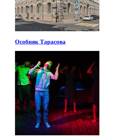
Особняк Тарасова