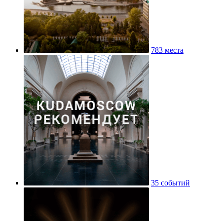
783 места
35 событий