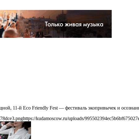
дной, 11-й Eco Friendly Fest — фестиваль экопривычек и осозна
778dce3.png
https://kudamoscow.ru/uploads/995502394ec5b6bf675027