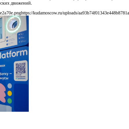
еских движений.
5e2a70e.png
https://kudamoscow.ru/uploads/aa93b74f01343e448b8781