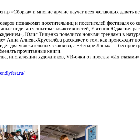
центр «Сборка» и многие другие научат всех желающих давать в
оваров познакомят посетительниц и посетителей фестиваля со с
Лапы» поделятся опытом эко-активностей, Евгения Юдженич рас
лаждением», Юлия Тищенко поделится новыми трендами в натур
е» Анна Алиева-Хрусталёва расскажет о том, как происходит по
едёт два увлекательных экоквиза, а «Четыре Лапы» — беспрои
менять прочитанные книги.
еша, инсталляции художников, VR-очки от проекта «Их глазами» 
iendlyfest.ru/