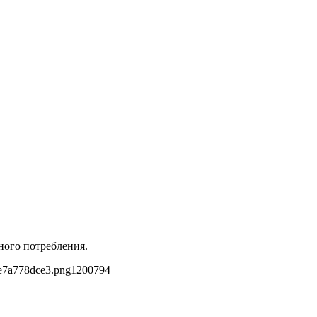
нного потребления.
e7a778dce3.png
1200
794