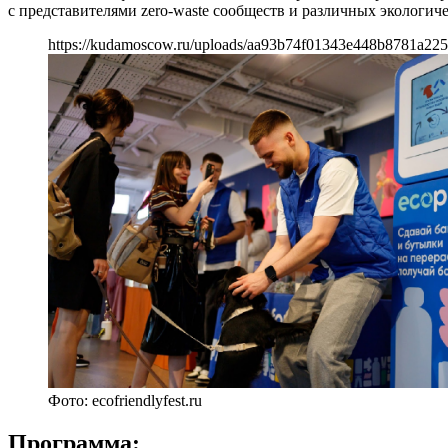
с представителями zero-waste сообществ и различных экологич
https://kudamoscow.ru/uploads/aa93b74f01343e448b8781a22
Фото: ecofriendlyfest.ru
Программа: