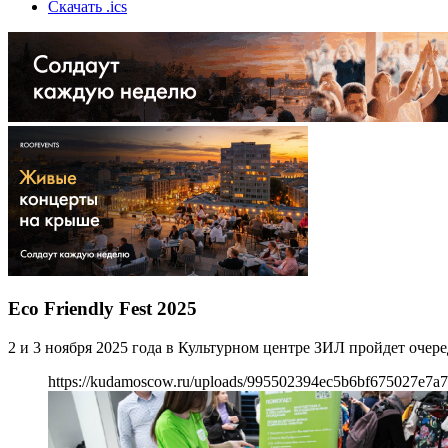
Скачать .ics
Eco Friendly Fest 2025
2 и 3 ноября 2025 года в Культурном центре ЗИЛ пройдет очере
https://kudamoscow.ru/uploads/995502394ec5b6bf675027e7a