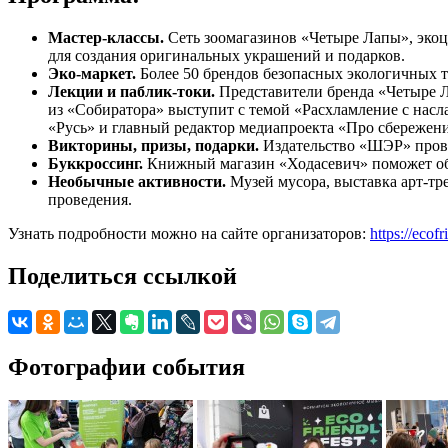
Мастер-классы.
Сеть зоомагазинов «Четыре Лапы», эко
для создания оригинальных украшений и подарков.
Эко-маркет.
Более 50 брендов безопасных экологичных т
Лекции и паблик-токи.
Представители бренда «Четыре 
из «Собиратора» выступит с темой «Расхламление с нас
«Русь» и главный редактор медиапроекта «Про сбережени
Викторины, призы, подарки.
Издательство «ШЭР» пров
Буккроссинг.
Книжный магазин «Ходасевич» поможет об
Необычные активности.
Музей мусора, выставка арт-тр
проведения.
Узнать подробности можно на сайте организаторов:
https://ecofr
Поделиться ссылкой
Фотографии события