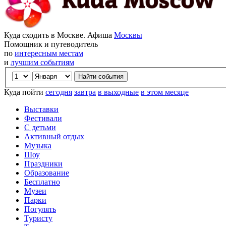
Куда сходить в Москве. Афиша
Москвы
Помощник и путеводитель
по
интересным местам
и
лучшим событиям
Куда пойти
сегодня
завтра
в выходные
в этом месяце
Выставки
Фестивали
С детьми
Активный отдых
Музыка
Шоу
Праздники
Образование
Бесплатно
Музеи
Парки
Погулять
Туристу