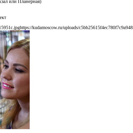
кзал или Планерная)
ект
15951c.jpg
https://kudamoscow.ru/uploads/c5bb25615f4ec780f7c9a94