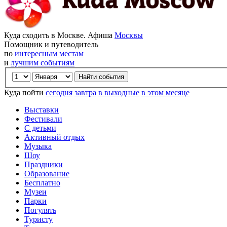
Куда сходить в Москве. Афиша
Москвы
Помощник и путеводитель
по
интересным местам
и
лучшим событиям
Куда пойти
сегодня
завтра
в выходные
в этом месяце
Выставки
Фестивали
С детьми
Активный отдых
Музыка
Шоу
Праздники
Образование
Бесплатно
Музеи
Парки
Погулять
Туристу