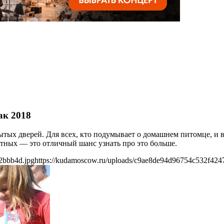
ак 2018
ытых дверей. Для всех, кто подумывает о домашнем питомце, и в
вотных — это отличный шанс узнать про это больше.
2bbb4d.jpg
https://kudamoscow.ru/uploads/c9ae8de94d96754c532f424