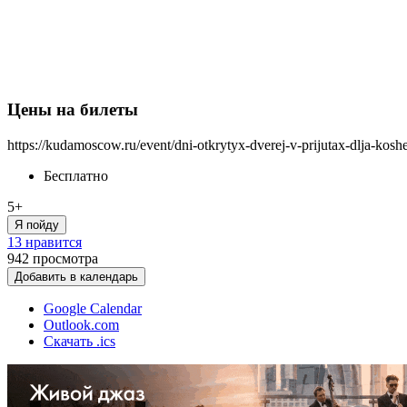
Цены на билеты
https://kudamoscow.ru/event/dni-otkrytyx-dverej-v-prijutax-dlja-kosh
Бесплатно
5+
Я пойду
13 нравится
942
просмотра
Добавить в календарь
Google Calendar
Outlook.com
Скачать .ics