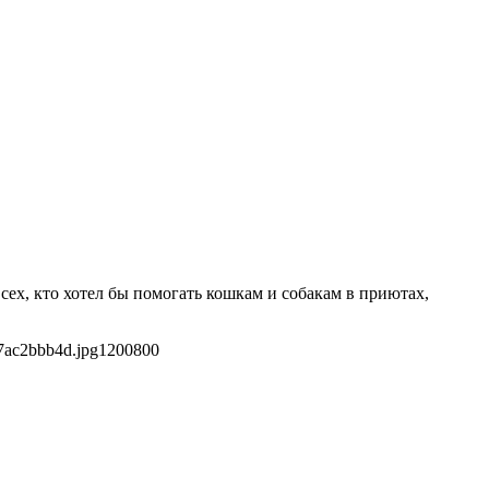
сех, кто хотел бы помогать кошкам и собакам в приютах,
7ac2bbb4d.jpg
1200
800