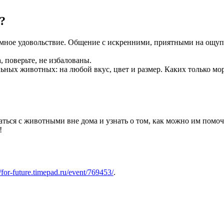
?
имное удовольствие. Общение с искренними, приятными на ощу
 поверьте, не избалованы.
ьных животных: на любой вкус, цвет и размер. Каких только мо
ся с животными вне дома и узнать о том, как можно им помочь.
!
//for-future.timepad.ru/event/769453/
.