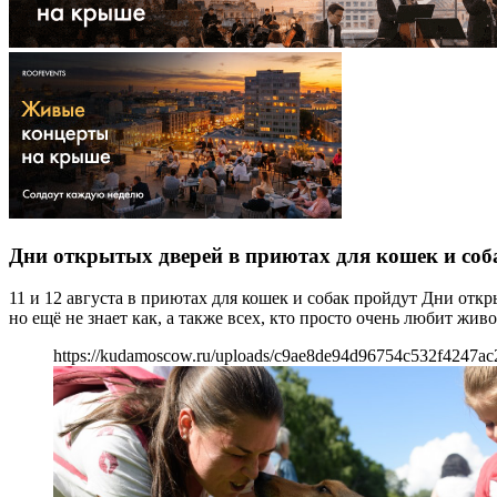
Дни открытых дверей в приютах для кошек и соб
11 и 12 августа в приютах для кошек и собак пройдут Дни откр
но ещё не знает как, а также всех, кто просто очень любит жи
https://kudamoscow.ru/uploads/c9ae8de94d96754c532f4247ac