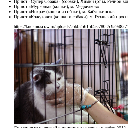
Приют «Супер Собака» (собаки), Химки (от м. Речной во
Приют «Муркоша» (кошки), м. Медведково
Приют «Искра» (кошки и собаки), м. Бабушкинская
Приют «Кожухово» (кошки и собаки), м. Рязанский просп
https://kudamoscow.ru/uploads/c5bb25615f4ec780f7c9a94827
Дни открытых дверей в приютах для кошек и собак 2018