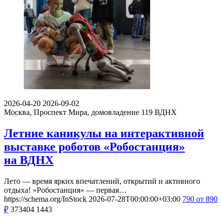
2026-04-20
2026-09-02
Москва, Проспект Мира, домовладение 119
ВДНХ
Летние каникулы на интерактивной
выставке роботов «Робостанция»
на ВДНХ
Лето — время ярких впечатлений, открытий и активного
отдыха! «Робостанция» — первая…
https://schema.org/InStock
2026-07-28T00:00:00+03:00
790
от 890
₽
373404
1443