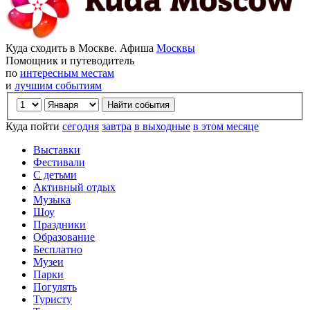
Куда сходить в Москве. Афиша
Москвы
Помощник и путеводитель
по
интересным местам
и
лучшим событиям
Куда пойти
сегодня
завтра
в выходные
в этом месяце
Выставки
Фестивали
С детьми
Активный отдых
Музыка
Шоу
Праздники
Образование
Бесплатно
Музеи
Парки
Погулять
Туристу