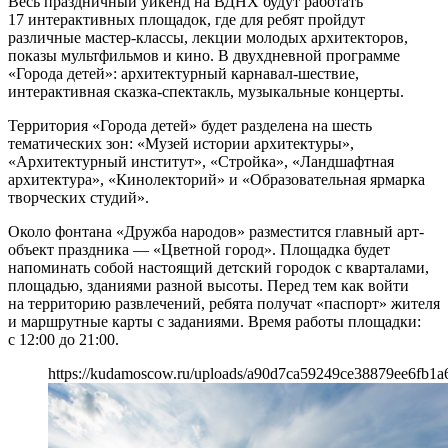
Весь праздничный уикенд на ВДНХ будут работать
17 интерактивных площадок, где для ребят пройдут
различные мастер-классы, лекции молодых архитекторов,
показы мультфильмов и кино. В двухдневной программе
«Города детей»: архитектурный карнавал-шествие,
интерактивная сказка-спектакль, музыкальные концерты.
Территория «Города детей» будет разделена на шесть
тематических зон: «Музей истории архитектуры»,
«Архитектурный институт», «Стройка», «Ландшафтная
архитектура», «Кинолекторий» и «Образовательная ярмарка
творческих студий».
Около фонтана «Дружба народов» разместится главный арт-
объект праздника — «Цветной город». Площадка будет
напоминать собой настоящий детский городок с кварталами,
площадью, зданиями разной высоты. Перед тем как войти
на территорию развлечений, ребята получат «паспорт» жителя
и маршрутные карты с заданиями. Время работы площадки:
с 12:00 до 21:00.
https://kudamoscow.ru/uploads/a90d7ca59249ce38879ee6fb1a