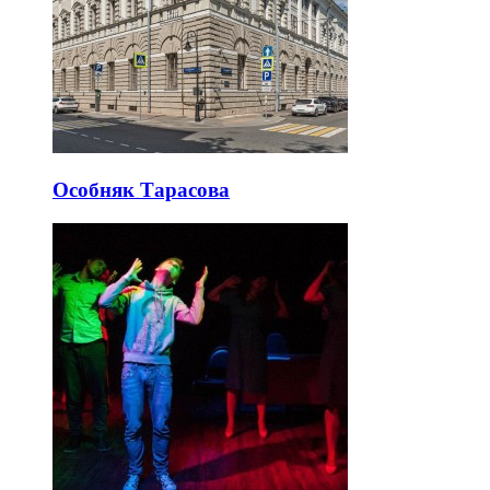
Особняк Тарасова