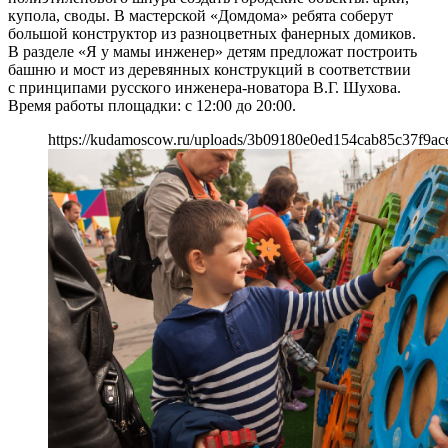
купола, своды. В мастерской «Домдома» ребята соберут
большой конструктор из разноцветных фанерных домиков.
В разделе «Я у мамы инженер» детям предложат построить
башню и мост из деревянных конструкций в соответствии
с принципами русского инженера-новатора В.Г. Шухова.
Время работы площадки: с 12:00 до 20:00.
https://kudamoscow.ru/uploads/3b09180e0ed154cab85c37f9ac