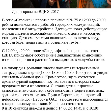
День города на ВДНХ 2017
В зоне «Стройка» напротив павильона № 75 с 12:00 до 20:00
ребята познакомятся с работой городских коммуникаций,
озеленения и благоустройства. Здесь установят действующую
модель системы водоснабжения жилого дома и насосную
станцию. Дети смогут сами включить и выключить воду,
которая будет подаваться в прозрачные трубы.
С 12:00 до 20:00 в зоне «Ландшафтный парк» юные гости
ВДНХ придумают собственные ландшафтные композиции
из живых цветов и растений и высадят их в «клумбы-соты».
На площади Промышленности появится интерактивный
театр. Дважды в день (13:00–13:30 и 15:30–16:00) гости увидят
спектакль «Умный дом». Кроме этого, здесь состоится
архитектурный карнавал, поучаствовать в котором также
предложат всем желающим. Сначала дети и взрослые
самостоятельно смастерят себе костюмы в форме известных
зданий со всего мира: дом Гауди в Барселоне, лондонский
небоскреб-яйцо, «Парус» в ОАЭ, а после этого присоединятся
к карнавальному шествию. Карнавал состоится
9 и 10 сентября дважды в день: с 14:00 до 14:45 и с 16:30