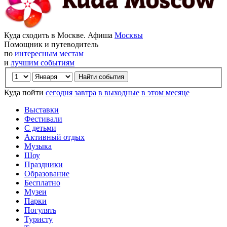
Куда сходить в Москве. Афиша
Москвы
Помощник и путеводитель
по
интересным местам
и
лучшим событиям
Куда пойти
сегодня
завтра
в выходные
в этом месяце
Выставки
Фестивали
С детьми
Активный отдых
Музыка
Шоу
Праздники
Образование
Бесплатно
Музеи
Парки
Погулять
Туристу