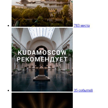
783 места
35 событий