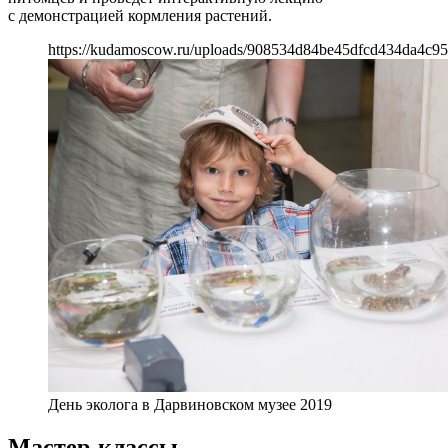
с демонстрацией кормления растений.
https://kudamoscow.ru/uploads/908534d84be45dfcd434da4c95
День эколога в Дарвиновском музее 2019
Мастер-классы