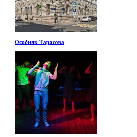
Особняк Тарасова