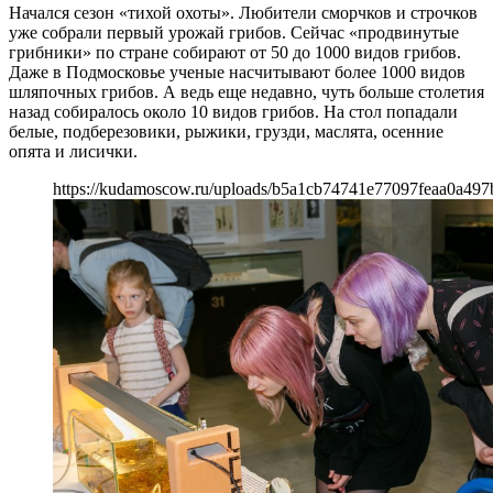
Начался сезон «тихой охоты». Любители сморчков и строчков
уже собрали первый урожай грибов. Сейчас «продвинутые
грибники» по стране собирают от 50 до 1000 видов грибов.
Даже в Подмосковье ученые насчитывают более 1000 видов
шляпочных грибов. А ведь еще недавно, чуть больше столетия
назад собиралось около 10 видов грибов. На стол попадали
белые, подберезовики, рыжики, грузди, маслята, осенние
опята и лисички.
https://kudamoscow.ru/uploads/b5a1cb74741e77097feaa0a497