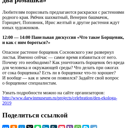
два ромашка»
Любителям порисовать предлагаются раскраски с растениями
родного края. Рябчик шахматный, Венерин башмачок,
Горицвет, Поповник, Ирис желтый и другие растения ждут
юных художников.
12:00 — 14:00 Панельная дискуссия «Что такое Борщевик,
и как с ним бороться?»
Опасное растение борщевик Сосновского уже развернул
листья. Именно сейчас — самое время избавиться от него.
Почему это необходимо? Как уничтожить борщевик без вреда
для человека и окружающей среды? Что делать при ожогах
от сока борщевика? Есть ли в борщевике что-то хорошее?
И вообще — как и зачем он появился? Задайте свой вопрос
о борщевике специалистам.
Узнать подробности можно на сайте организаторов:
http://www.darwinmuseum.ru/projects/celebration/den-ekologa-
2019
Поделиться ссылкой