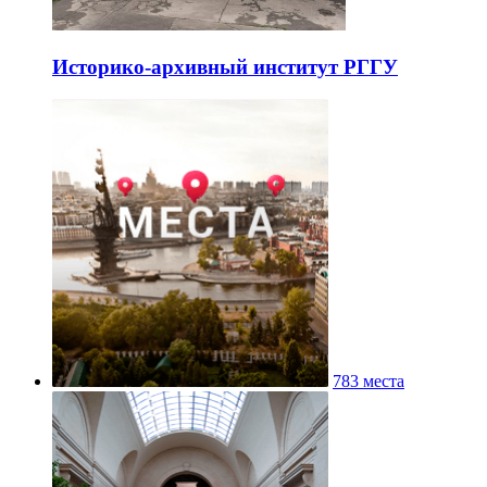
Историко-архивный институт РГГУ
783 места