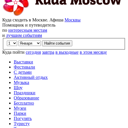
Куда сходить в Москве. Афиша
Москвы
Помощник и путеводитель
по
интересным местам
и
лучшим событиям
Куда пойти
сегодня
завтра
в выходные
в этом месяце
Выставки
Фестивали
С детьми
Активный отдых
Музыка
Шоу
Праздники
Образование
Бесплатно
Музеи
Парки
Погулять
Туристу