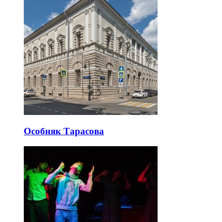
Особняк Тарасова