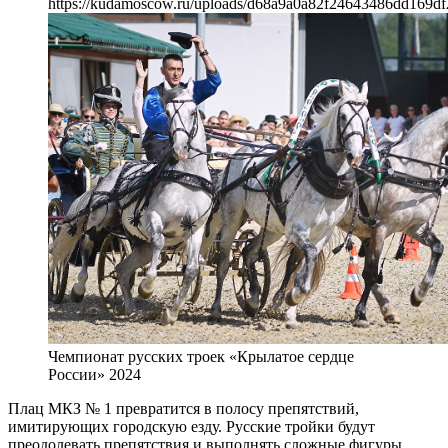
https://kudamoscow.ru/uploads/d68a9a0a82f24643486dd169df
Чемпионат русских троек «Крылатое сердце
России» 2024
Плац МКЗ № 1 превратится в полосу препятствий,
имитирующих городскую езду. Русские тройки будут
преодолевать препятствия и выполнять сложные фигуры.