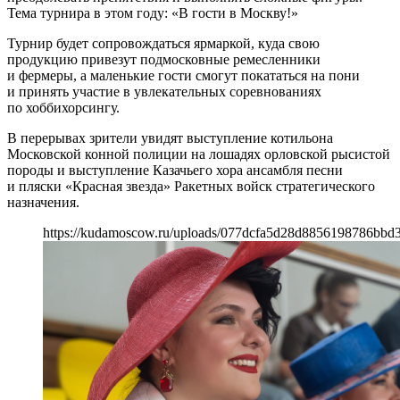
Тема турнира в этом году: «В гости в Москву!»
Турнир будет сопровождаться ярмаркой, куда свою
продукцию привезут подмосковные ремесленники
и фермеры, а маленькие гости смогут покататься на пони
и принять участие в увлекательных соревнованиях
по хоббихорсингу.
В перерывах зрители увидят выступление котильона
Московской конной полиции на лошадях орловской рысистой
породы и выступление Казачьего хора ансамбля песни
и пляски «Красная звезда» Ракетных войск стратегического
назначения.
https://kudamoscow.ru/uploads/077dcfa5d28d8856198786bbd