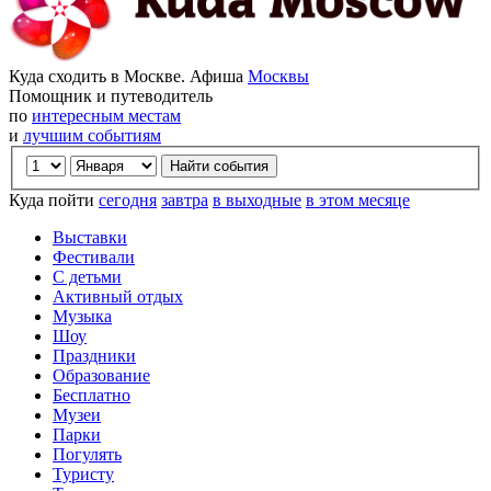
Куда сходить в Москве. Афиша
Москвы
Помощник и путеводитель
по
интересным местам
и
лучшим событиям
Куда пойти
сегодня
завтра
в выходные
в этом месяце
Выставки
Фестивали
С детьми
Активный отдых
Музыка
Шоу
Праздники
Образование
Бесплатно
Музеи
Парки
Погулять
Туристу