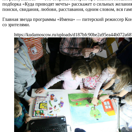
подборка «Куда приводят мечты» расскажет о сильных желания
поиски, свидания, любови, расставания, одним словом, вся гам
Главная звезда программы «Имена» — питерский режиссер Конс
со зрителями.
https://kudamoscow.ru/uploads/d187bfc90be2a95ea44b072a68