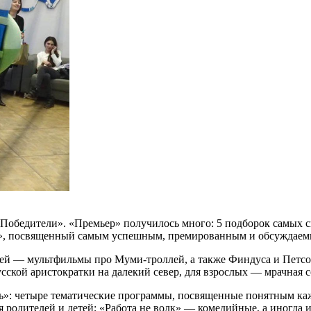
обедители». «Премьер» получилось много: 5 подборок самых с
ли», посвященный самым успешным, премированным и обсуждае
ей — мультфильмы про Муми-троллей, а также Финдуса и Петсо
ской аристократки на далекий север, для взрослых — мрачная с
нь»: четыре тематические программы, посвященные понятным ка
 родителей и детей; «Работа не волк» — комедийные, а иногда