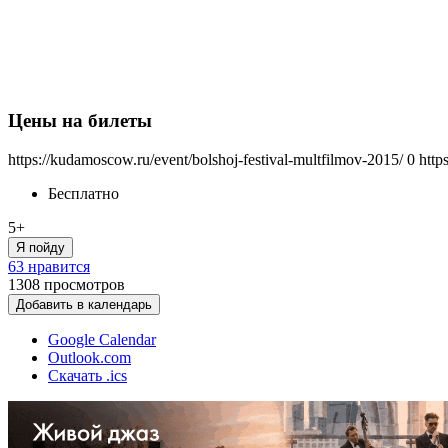
Цены на билеты
https://kudamoscow.ru/event/bolshoj-festival-multfilmov-2015/
0
http
Бесплатно
5+
Я пойду
63 нравится
1308
просмотров
Добавить в календарь
Google Calendar
Outlook.com
Скачать .ics