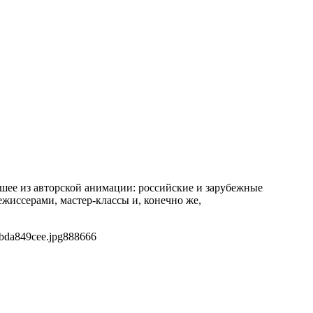
чшее из авторской анимации: российские и зарубежные
жиссерами, мастер-классы и, конечно же,
bda849cee.jpg
888
666