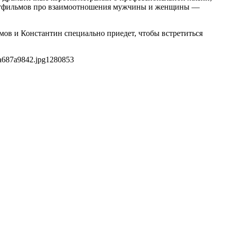
 мультфильмов про взаимоотношения мужчины и женщины —
мов и Константин специально приедет, чтобы встретиться
a687a9842.jpg
1280
853