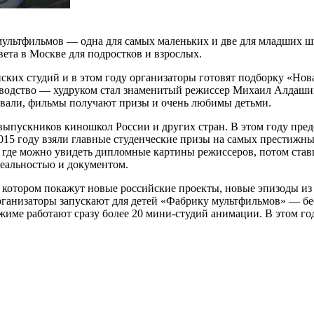
мультфильмов — одна для самых маленьких и две для младших 
вета в Москве для подростков и взрослых.
ских студий и в этом году организаторы готовят подборку «Но
водство — худруком стал знаменитый режиссер Михаил Алдашин
вали, фильмы получают призы и очень любимы детьми.
пускников киношкол России и других стран. В этом году пред
 2015 году взяли главные студенческие призы на самых престиж
, где можно увидеть дипломные картины режиссеров, потом ста
реальностью и документом.
на котором покажут новые российские проекты, новые эпизоды 
 организаторы запускают для детей «Фабрику мультфильмов» — б
жиме работают сразу более 20 мини-студий анимации. В этом го