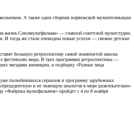
школьников. А также один сборник норвежской мультипликации
вая жизнь Союзмультфильма» — главной советской мультстудии.
. И тогда же стали очевидны новые успехи — свежие детские
ставят большую ретроспективу самой знаменитой школы
ных фестивалях мира. В трех программах ретроспективы —
вших звездами анимации, и подборку «Разные лица
из уже полюбившихся сериалов и программу зарубежных
еспрецедентную и не знающую аналогов в мире развлекательно-
ду «Фабрика мультфильмов» пройдет с 4 по 8 ноября