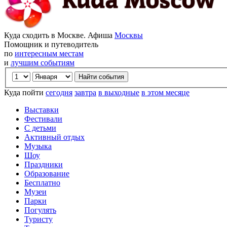
Куда сходить в Москве. Афиша
Москвы
Помощник и путеводитель
по
интересным местам
и
лучшим событиям
Куда пойти
сегодня
завтра
в выходные
в этом месяце
Выставки
Фестивали
С детьми
Активный отдых
Музыка
Шоу
Праздники
Образование
Бесплатно
Музеи
Парки
Погулять
Туристу