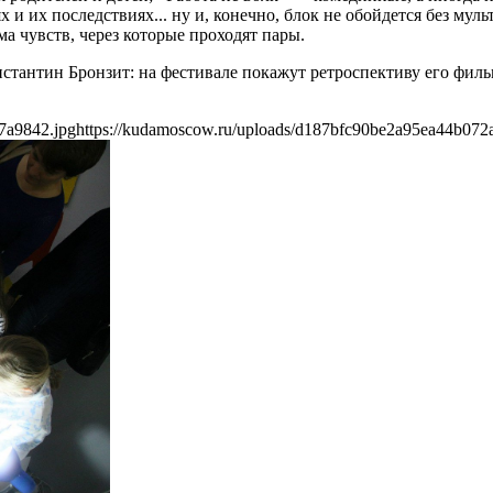
х и их последствиях... ну и, конечно, блок не обойдется без
ма чувств, через которые проходят пары.
тантин Бронзит: на фестивале покажут ретроспективу его филь
7a9842.jpg
https://kudamoscow.ru/uploads/d187bfc90be2a95ea44b072