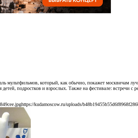
валь мультфильмов, который, как обычно, покажет москвичам лу
етей, подростков и взрослых. Также на фестивале: встречи с ре
849cee.jpg
https://kudamoscow.ru/uploads/b48b19455b55d6f8968f286