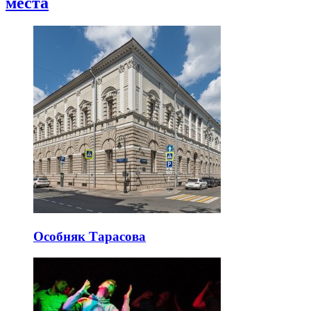
места
Особняк Тарасова