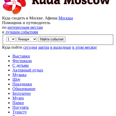
Куда сходить в Москве. Афиша
Москвы
Помощник и путеводитель
по
интересным местам
и
лучшим событиям
Куда пойти
сегодня
завтра
в выходные
в этом месяце
Выставки
Фестивали
С детьми
Активный отдых
Музыка
Шоу
Праздники
Образование
Бесплатно
Музеи
Парки
Погулять
Туристу