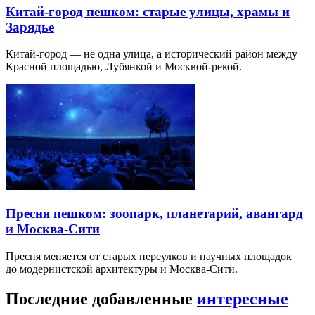
Китай-город пешком: старые улицы, храмы и
Зарядье
Китай-город — не одна улица, а исторический район между
Красной площадью, Лубянкой и Москвой-рекой.
Пресня пешком: зоопарк, планетарий, авангард
и Москва-Сити
Пресня меняется от старых переулков и научных площадок
до модернистской архитектуры и Москва-Сити.
Последние добавленные
интересные