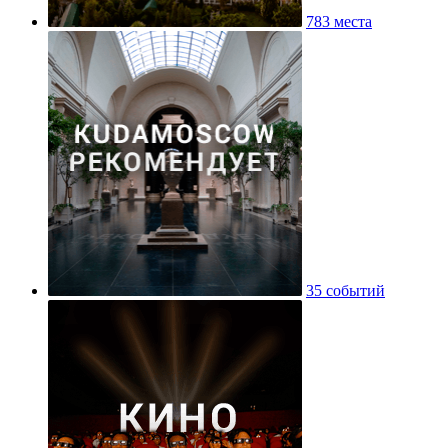
783 места
35 событий