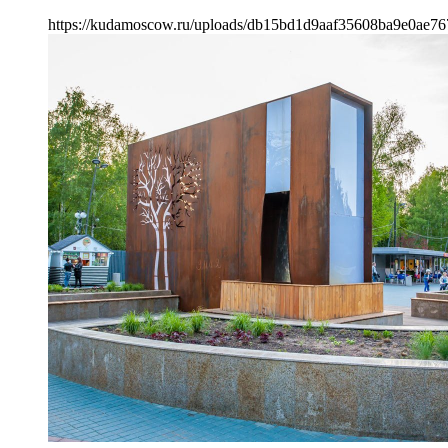
https://kudamoscow.ru/uploads/db15bd1d9aaf35608ba9e0ae76