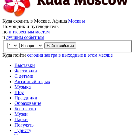
Куда сходить в Москве. Афиша
Москвы
Помощник и путеводитель
по
интересным местам
и
лучшим событиям
Куда пойти
сегодня
завтра
в выходные
в этом месяце
Выставки
Фестивали
С детьми
Активный отдых
Музыка
Шоу
Праздники
Образование
Бесплатно
Музеи
Парки
Погулять
Туристу