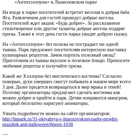
«Антихэллоуин» в Лианозовском парке
На входе в парке посетителей встретит веселая и добрая баба
Яга. Развлечения для гостей проведут добрые ангелы.
Посетителей ждет акция: «Будь добрее». За рассказанное
стихотворение или другие таланты добрые ангелы подарят
призы. Также в этот день гости парка увидят добрую сказку.
На «Антихэллоуин» без пользы не пострадает ни одной
тыквы. Парк предложит посетителям интересную выставку
кулинарных рецептов. Зачем портить полезный овощ?
Приготовим из тыквы вкусное и полезное блюдо. Приносите
любимые рецепты и получайте призы.
Какой же Хэллоуин без мистического костюма? Согласно
поверью, духи умерших смогут побывать в нашем мире всего
3 дня. Далее придется возвращаться в мир мрака и теней!
Поэтому организаторы предлагают сделать костюмы как
можно добрее и прийти в парк. Детям понравится аквагрим,
который бесплатно нарисуют аниматоры.
Узнать подробности можно на сайте организаторов:
http://liapark.ru/31-oktyabrya-v-lianozovskom-parke-projdet-
prazdnik-anti-halloween/#more-1038