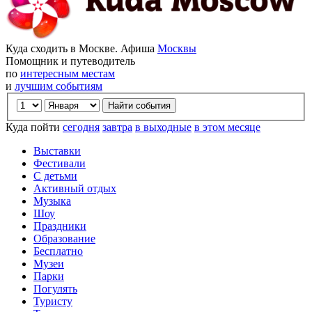
Куда сходить в Москве. Афиша
Москвы
Помощник и путеводитель
по
интересным местам
и
лучшим событиям
Куда пойти
сегодня
завтра
в выходные
в этом месяце
Выставки
Фестивали
С детьми
Активный отдых
Музыка
Шоу
Праздники
Образование
Бесплатно
Музеи
Парки
Погулять
Туристу