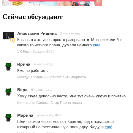
Сейчас обсуждают
Анастасия Ришина
2 часа назад
Казань в этот день просто разорвала 🔥 Мы приехали без
какого то четкого плана, думали немного
ещё
VK Fest в Казани 2025
Ирина
4 часа назад
Кже не работает.
Международный институт антиквариата
Вера
9 часов назад
Хожу сюда довольно часто, мне тут очень уютно и приятно.
Кинотеатр Синема Стар Принц плаза
Марина
день назад 16:25
Шли пешком через мост от Кремля, вид открывается
шикарный на фестивальную площадку. Федука
ещё