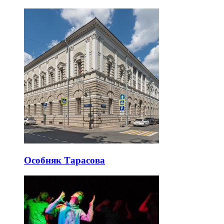
Особняк Тарасова