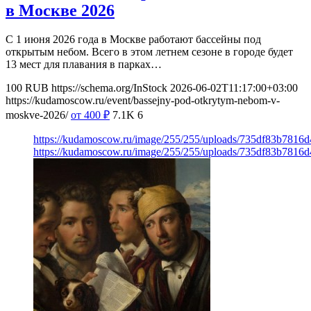
в Москве 2026
С 1 июня 2026 года в Москве работают бассейны под
открытым небом. Всего в этом летнем сезоне в городе будет
13 мест для плавания в парках…
100
RUB
https://schema.org/InStock
2026-06-02T11:17:00+03:00
https://kudamoscow.ru/event/bassejny-pod-otkrytym-nebom-v-
moskve-2026/
от 400
₽
7.1K
6
https://kudamoscow.ru/image/255/255/uploads/735df83b7816
https://kudamoscow.ru/image/255/255/uploads/735df83b7816