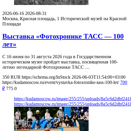
2026-06-16
2026-08-31
Москва, Красная площадь, 1
Исторический музей на Красной
Площади
Выставка «Фотохронике ТАСС — 100
лет»
С 16 июня по 31 августа 2026 года в Государственном
историческом музее пройдет выставка, посвященная 100-
летию легендарной Фотохроники ТАСС …
350
RUB
https://schema.org/InStock
2026-06-03T11:54:00+03:00
https://kudamoscow.ru/event/vystavka-fotoxronike-tass-100-let/
700
₽
775
0
https://kudamoscow.ru/image/255/255/uploads/8a5c6d2dbf24
https://kudamoscow.ru/image/255/255/uploads/8a5c6d2dbf24