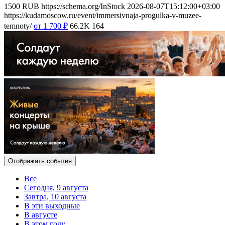
1500
RUB
https://schema.org/InStock
2026-08-07T15:12:00+03:00
https://kudamoscow.ru/event/immersivnaja-progulka-v-muzee-
temnoty/
от 1 700
₽
66.2K
164
Отображать события
Все
Сегодня, 9 августа
Завтра, 10 августа
В эти выходные
В августе
В этом году