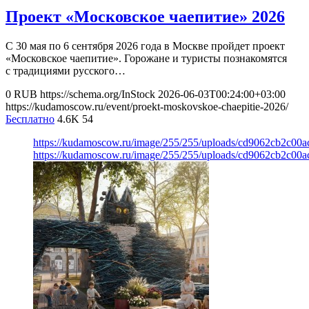
Проект «Московское чаепитие» 2026
С 30 мая по 6 сентября 2026 года в Москве пройдет проект
«Московское чаепитие». Горожане и туристы познакомятся
с традициями русского…
0
RUB
https://schema.org/InStock
2026-06-03T00:24:00+03:00
https://kudamoscow.ru/event/proekt-moskovskoe-chaepitie-2026/
Бесплатно
4.6K
54
https://kudamoscow.ru/image/255/255/uploads/cd9062cb2c0
https://kudamoscow.ru/image/255/255/uploads/cd9062cb2c0