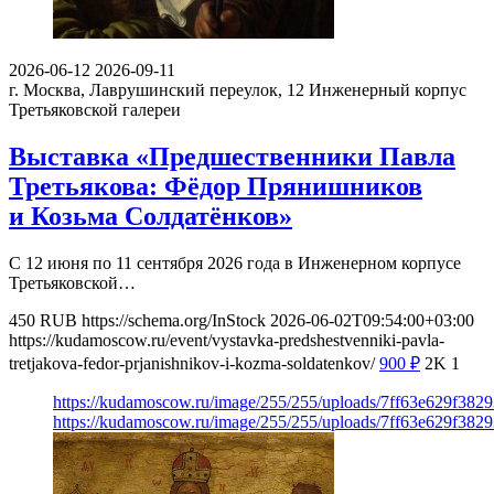
2026-06-12
2026-09-11
г. Москва, Лаврушинский переулок, 12
Инженерный корпус
Третьяковской галереи
Выставка «Предшественники Павла
Третьякова: Фёдор Прянишников
и Козьма Солдатёнков»
С 12 июня по 11 сентября 2026 года в Инженерном корпусе
Третьяковской…
450
RUB
https://schema.org/InStock
2026-06-02T09:54:00+03:00
https://kudamoscow.ru/event/vystavka-predshestvenniki-pavla-
tretjakova-fedor-prjanishnikov-i-kozma-soldatenkov/
900
₽
2K
1
https://kudamoscow.ru/image/255/255/uploads/7ff63e629f38
https://kudamoscow.ru/image/255/255/uploads/7ff63e629f38