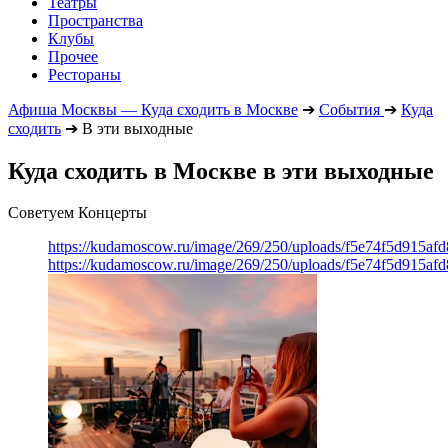
Театры
Пространства
Клубы
Прочее
Рестораны
Афиша Москвы — Куда сходить в Москве
➔
События
➔
Куда
сходить
➔
В эти выходные
Куда сходить в Москве в эти выходные
Советуем Концерты
https://kudamoscow.ru/image/269/250/uploads/f5e74f5d915a
https://kudamoscow.ru/image/269/250/uploads/f5e74f5d915a