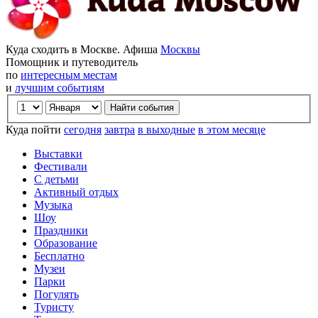
Куда сходить в Москве. Афиша
Москвы
Помощник и путеводитель
по
интересным местам
и
лучшим событиям
Куда пойти
сегодня
завтра
в выходные
в этом месяце
Выставки
Фестивали
С детьми
Активный отдых
Музыка
Шоу
Праздники
Образование
Бесплатно
Музеи
Парки
Погулять
Туристу