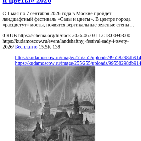
С 1 мая по 7 сентября 2026 года в Москве пройдет
ландшафтный фестиваль «Сады и цветы». В центре города
«расцветут» мосты, появятся вертикальные зеленые стены…
0
RUB
https://schema.org/InStock
2026-06-03T12:18:00+03:00
https://kudamoscow.ru/event/landshaftnyj-festival-sady-i-tsvety-
2026/
Бесплатно
15.5K
138
https://kudamoscow.ru/image/255/255/uploads/99558298db9
https://kudamoscow.ru/image/255/255/uploads/99558298db9