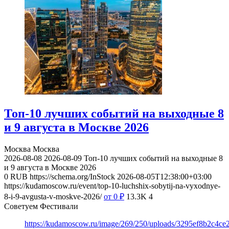
Топ-10 лучших событий на выходные 8
и 9 августа в Москве 2026
Москва
Москва
2026-08-08
2026-08-09
Топ-10 лучших событий на выходные 8
и 9 августа в Москве 2026
0
RUB
https://schema.org/InStock
2026-08-05T12:38:00+03:00
https://kudamoscow.ru/event/top-10-luchshix-sobytij-na-vyxodnye-
8-i-9-avgusta-v-moskve-2026/
от 0
₽
13.3K
4
Советуем Фестивали
https://kudamoscow.ru/image/269/250/uploads/3295ef8b2c4ce