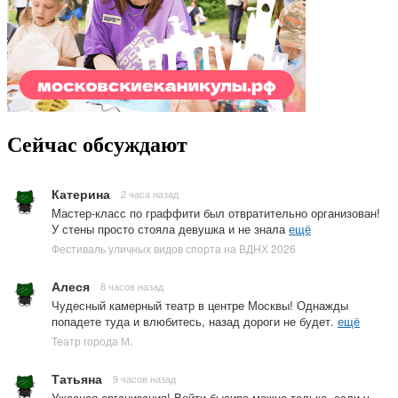
Сейчас обсуждают
Катерина
2 часа назад
Мастер-класс по граффити был отвратительно организован!
У стены просто стояла девушка и не знала
ещё
Фестиваль уличных видов спорта на ВДНХ 2026
Алеся
8 часов назад
Чудесный камерный театр в центре Москвы! Однажды
попадете туда и влюбитесь, назад дороги не будет.
ещё
Театр города М.
Татьяна
9 часов назад
Ужасная организация! Войти бысиро можно только, если у