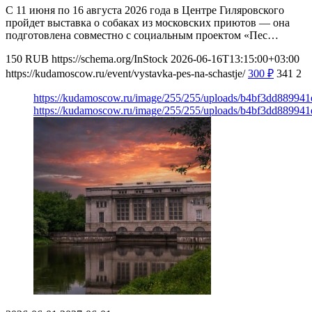
С 11 июня по 16 августа 2026 года в Центре Гиляровского
пройдет выставка о собаках из московских приютов — она
подготовлена совместно с социальным проектом «Пес…
150
RUB
https://schema.org/InStock
2026-06-16T13:15:00+03:00
https://kudamoscow.ru/event/vystavka-pes-na-schastje/
300
₽
341
2
https://kudamoscow.ru/image/255/255/uploads/b4bf3dd8899
https://kudamoscow.ru/image/255/255/uploads/b4bf3dd8899