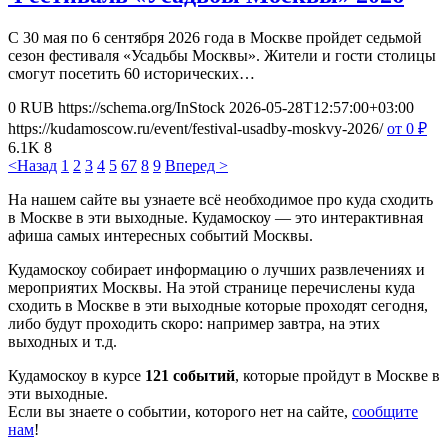
С 30 мая по 6 сентября 2026 года в Москве пройдет седьмой
сезон фестиваля «Усадьбы Москвы». Жители и гости столицы
смогут посетить 60 исторических…
0
RUB
https://schema.org/InStock
2026-05-28T12:57:00+03:00
https://kudamoscow.ru/event/festival-usadby-moskvy-2026/
от 0
₽
6.1K
8
<Назад
1
2
3
4
5
6
7
8
9
Вперед >
На нашем сайте вы узнаете всё необходимое про куда сходить
в Москве в эти выходные. Кудамоскоу — это интерактивная
афиша самых интересных событий Москвы.
Кудамоскоу собирает информацию о лучших развлечениях и
мероприятих Москвы. На этой странице перечислены куда
сходить в Москве в эти выходные которые проходят сегодня,
либо будут проходить скоро: например завтра, на этих
выходных и т.д.
Кудамоскоу в курсе
121 событий
, которые пройдут в Москве в
эти выходные.
Если вы знаете о событии, которого нет на сайте,
сообщите
нам
!