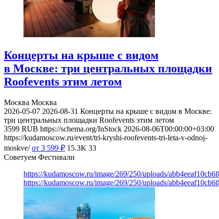
Концерты на крыше с видом
в Москве: три центральных площадки
Roofevents этим летом
Москва
Москва
2026-05-07
2026-08-31
Концерты на крыше с видом в Москве:
три центральных площадки Roofevents этим летом
3599
RUB
https://schema.org/InStock
2026-08-06T00:00:00+03:00
https://kudamoscow.ru/event/tri-kryshi-roofevents-tri-leta-v-odnoj-
moskve/
от 3 599
₽
15.3K
33
Советуем Фестивали
https://kudamoscow.ru/image/269/250/uploads/abb4eeaf10cb
https://kudamoscow.ru/image/269/250/uploads/abb4eeaf10cb