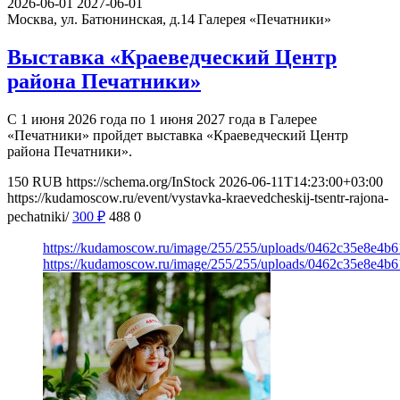
2026-06-01
2027-06-01
Москва, ул. Батюнинская, д.14
Галерея «Печатники»
Выставка «Краеведческий Центр
района Печатники»
С 1 июня 2026 года по 1 июня 2027 года в Галерее
«Печатники» пройдет выставка «Краеведческий Центр
района Печатники».
150
RUB
https://schema.org/InStock
2026-06-11T14:23:00+03:00
https://kudamoscow.ru/event/vystavka-kraevedcheskij-tsentr-rajona-
pechatniki/
300
₽
488
0
https://kudamoscow.ru/image/255/255/uploads/0462c35e8e4b
https://kudamoscow.ru/image/255/255/uploads/0462c35e8e4b