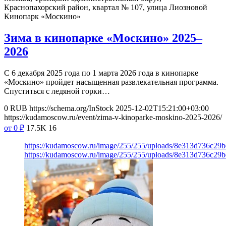
Краснопахорский район, квартал № 107, улица Лиозновой
Кинопарк «Москино»
Зима в кинопарке «Москино» 2025–
2026
С 6 декабря 2025 года по 1 марта 2026 года в кинопарке
«Москино» пройдет насыщенная развлекательная программа.
Спуститься с ледяной горки…
0
RUB
https://schema.org/InStock
2025-12-02T15:21:00+03:00
https://kudamoscow.ru/event/zima-v-kinoparke-moskino-2025-2026/
от 0
₽
17.5K
16
https://kudamoscow.ru/image/255/255/uploads/8e313d736c2
https://kudamoscow.ru/image/255/255/uploads/8e313d736c2