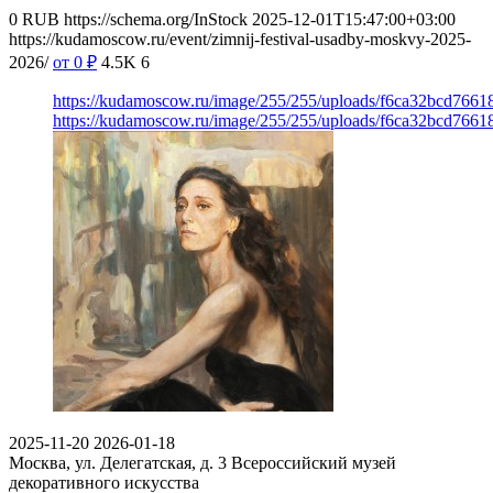
0
RUB
https://schema.org/InStock
2025-12-01T15:47:00+03:00
https://kudamoscow.ru/event/zimnij-festival-usadby-moskvy-2025-
2026/
от 0
₽
4.5K
6
https://kudamoscow.ru/image/255/255/uploads/f6ca32bcd766
https://kudamoscow.ru/image/255/255/uploads/f6ca32bcd766
2025-11-20
2026-01-18
Москва, ул. Делегатская, д. 3
Всероссийский музей
декоративного искусства