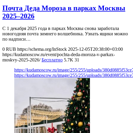
Почта Деда Мороза в парках Москвы
2025–2026
С 1 декабря 2025 года в парках Москвы снова заработала
новогодняя почта зимнего волшебника. Узнать ящики можно
по надписи…
0
RUB
https://schema.org/InStock
2025-12-05T20:38:00+03:00
https://kudamoscow.ru/event/pochta-deda-moroza-v-parkax-
moskvy-2025-2026/
Бесплатно
5.7K
31
https://kudamoscow.ru/image/255/255/uploads/380d0885f53c
https://kudamoscow.ru/image/255/255/uploads/380d0885f53c