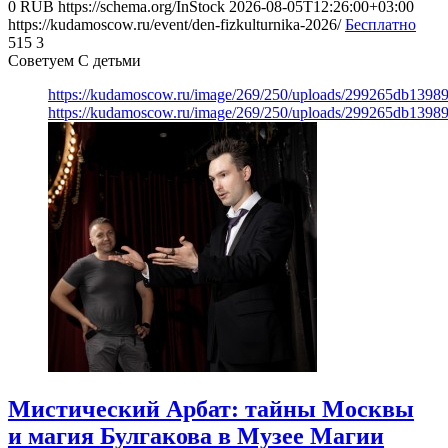
0
RUB
https://schema.org/InStock
2026-08-05T12:26:00+03:00
https://kudamoscow.ru/event/den-fizkulturnika-2026/
Бесплатно
515
3
Советуем С детьми
https://kudamoscow.ru/image/269/250/uploads/299265db139
https://kudamoscow.ru/image/269/250/uploads/299265db139
Мистический Арбат: тайны Москвы
и магия Булгакова в Музее Магии