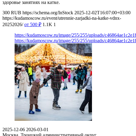
здоровье занятиях на катке.
300
RUB
https://schema.org/InStock
2025-12-02T16:07:00+03:00
https://kudamoscow.ru/event/utrennie-zarjadki-na-katke-vdnx-
20252026/
от 500
₽
1.1K
1
https://kudamoscow.ru/image/255/255/uploads/c46864ae1c2e
https://kudamoscow.ru/image/255/255/uploads/c46864ae1c2e
2025-12-06
2026-03-01
Москва, Троицкий административный округ,