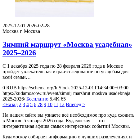
2025-12-01
2026-02-28
Москва
г. Москва
Зимний маршрут «Москва усадебная»
2025–2026
С 1 декабря 2025 года по 28 февраля 2026 года в Москве
пройдет увлекательная игра-исследование по усадьбам для
всей семьи…
0
RUB
https://schema.org/InStock
2025-12-01T14:34:00+03:00
https://kudamoscow.ru/event/zimnij-marshrut-moskva-usadebnaja-
2025-2026/
Бесплатно
5.4K
65
<Назад
2
3
4
5
6
7
8
9
10
11
12
Вперед >
На нашем сайте вы узнаете всё необходимое про куда сходить
в Москве 5 января 2026 года. Кудамоскоу — это
интерактивная афиша самых интересных событий Москвы.
Кудамоскоу собирает информацию о лучших развлечениях и