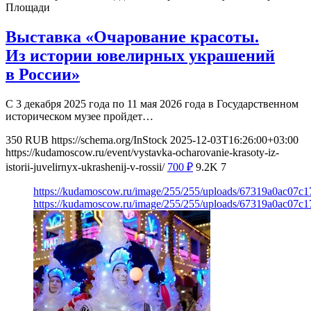
Площади
Выставка «Очарование красоты.
Из истории ювелирных украшений
в России»
С 3 декабря 2025 года по 11 мая 2026 года в Государственном
историческом музее пройдет…
350
RUB
https://schema.org/InStock
2025-12-03T16:26:00+03:00
https://kudamoscow.ru/event/vystavka-ocharovanie-krasoty-iz-
istorii-juvelirnyx-ukrashenij-v-rossii/
700
₽
9.2K
7
https://kudamoscow.ru/image/255/255/uploads/67319a0ac07c1
https://kudamoscow.ru/image/255/255/uploads/67319a0ac07c1