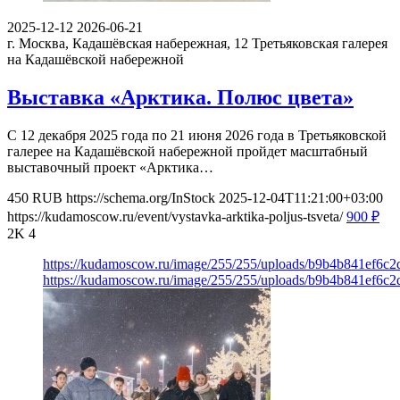
2025-12-12
2026-06-21
г. Москва, Кадашёвская набережная, 12
Третьяковская галерея
на Кадашёвской набережной
Выставка «Арктика. Полюс цвета»
С 12 декабря 2025 года по 21 июня 2026 года в Третьяковской
галерее на Кадашёвской набережной пройдет масштабный
выставочный проект «Арктика…
450
RUB
https://schema.org/InStock
2025-12-04T11:21:00+03:00
https://kudamoscow.ru/event/vystavka-arktika-poljus-tsveta/
900
₽
2K
4
https://kudamoscow.ru/image/255/255/uploads/b9b4b841ef6c
https://kudamoscow.ru/image/255/255/uploads/b9b4b841ef6c