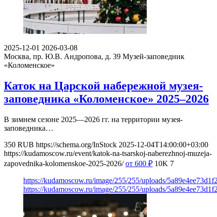
2025-12-01
2026-03-08
Москва, пр. Ю.В. Андропова, д. 39
Музей-заповедник
«Коломенское»
Каток на Царской набережной музея-
заповедника «Коломенское» 2025–2026
В зимнем сезоне 2025—2026 гг. на территории музея-
заповедника…
350
RUB
https://schema.org/InStock
2025-12-04T14:00:00+03:00
https://kudamoscow.ru/event/katok-na-tsarskoj-naberezhnoj-muzeja-
zapovednika-kolomenskoe-2025-2026/
от 600
₽
10K
7
https://kudamoscow.ru/image/255/255/uploads/5a89e4ee73d1f
https://kudamoscow.ru/image/255/255/uploads/5a89e4ee73d1f