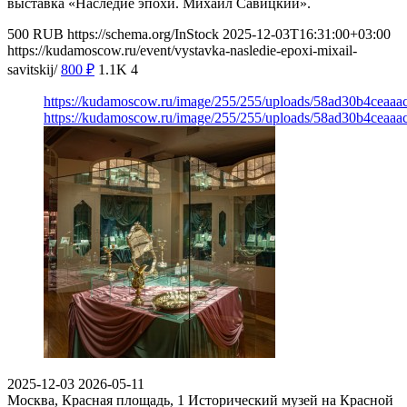
выставка «Наследие эпохи. Михаил Савицкий».
500
RUB
https://schema.org/InStock
2025-12-03T16:31:00+03:00
https://kudamoscow.ru/event/vystavka-nasledie-epoxi-mixail-
savitskij/
800
₽
1.1K
4
https://kudamoscow.ru/image/255/255/uploads/58ad30b4ceaa
https://kudamoscow.ru/image/255/255/uploads/58ad30b4ceaa
2025-12-03
2026-05-11
Москва, Красная площадь, 1
Исторический музей на Красной