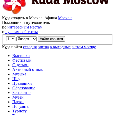
Куда сходить в Москве. Афиша
Москвы
Помощник и путеводитель
по
интересным местам
и
лучшим событиям
Куда пойти
сегодня
завтра
в выходные
в этом месяце
Выставки
Фестивали
С детьми
Активный отдых
Музыка
Шоу
Праздники
Образование
Бесплатно
Музеи
Парки
Погулять
Туристу