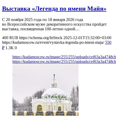
Выставка «Легенда по имени Майя»
С 20 ноября 2025 года по 18 января 2026 года
во Всероссийском музее декоративного искусства пройдет
выставка, посвященная 100-летию одной…
400
RUB
https://schema.org/InStock
2025-12-01T15:32:00+03:00
https://kudamoscow.ru/event/vystavka-legenda-po-imeni-maja/
550
₽
1.3K
0
https://kudamoscow.ru/image/255/255/uploads/cef63a3a4748
https://kudamoscow.ru/image/255/255/uploads/cef63a3a4748