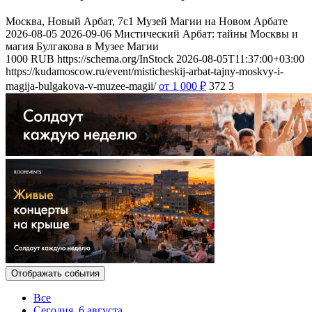
Москва, Новый Арбат, 7с1
Музей Магии на Новом Арбате
2026-08-05
2026-09-06
Мистический Арбат: тайны Москвы и
магия Булгакова в Музее Магии
1000
RUB
https://schema.org/InStock
2026-08-05T11:37:00+03:00
https://kudamoscow.ru/event/misticheskij-arbat-tajny-moskvy-i-
magija-bulgakova-v-muzee-magii/
от 1 000
₽
372
3
Отображать события
Все
Сегодня, 6 августа