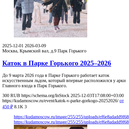
2025-12-01
2026-03-09
Москва, Крымский вал, д.9
Парк Горького
Каток в Парке Горького 2025–2026
До 9 марта 2026 года в Парке Горького работает каток
искусственным льдом, который впервые расположился у арки
Главного входа в Парк Горького.
300
RUB
https://schema.org/InStock
2025-12-03T17:08:00+03:00
https://kudamoscow.ru/event/katok-v-parke-gorkogo-20252026/
от
450
₽
8.1K
3
https://kudamoscow.ru/image/255/255/uploads/ef6e8adadd9f
https://kudamoscow.ru/image/255/255/uploads/ef6e8adadd9f