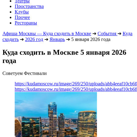
Театры
Пространства
Клубы
Прочее
Рестораны
Афиша Москвы — Куда сходить в Москве
➔
События
➔
Куда
сходить
➔
2026 год
➔
Январь
➔
5 января 2026 года
Куда сходить в Москве 5 января 2026
года
Советуем Фестивали
https://kudamoscow.ru/image/269/250/uploads/abb4eeaf10cb
https://kudamoscow.ru/image/269/250/uploads/abb4eeaf10cb