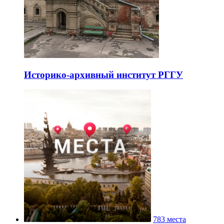
Историко-архивный институт РГГУ
783 места