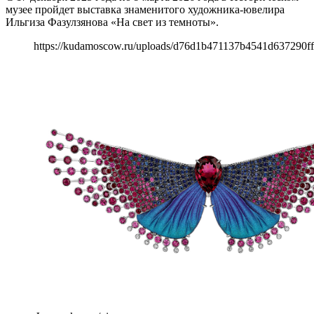
музее пройдет выставка знаменитого художника-ювелира
Ильгиза Фазулзянова «На свет из темноты».
https://kudamoscow.ru/uploads/d76d1b471137b4541d637290f