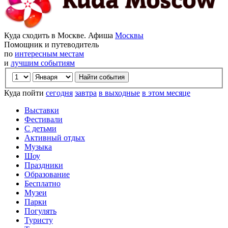
Куда сходить в Москве. Афиша
Москвы
Помощник и путеводитель
по
интересным местам
и
лучшим событиям
Куда пойти
сегодня
завтра
в выходные
в этом месяце
Выставки
Фестивали
С детьми
Активный отдых
Музыка
Шоу
Праздники
Образование
Бесплатно
Музеи
Парки
Погулять
Туристу