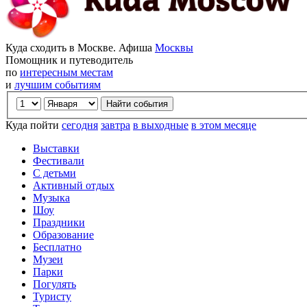
Куда сходить в Москве. Афиша
Москвы
Помощник и путеводитель
по
интересным местам
и
лучшим событиям
Куда пойти
сегодня
завтра
в выходные
в этом месяце
Выставки
Фестивали
С детьми
Активный отдых
Музыка
Шоу
Праздники
Образование
Бесплатно
Музеи
Парки
Погулять
Туристу