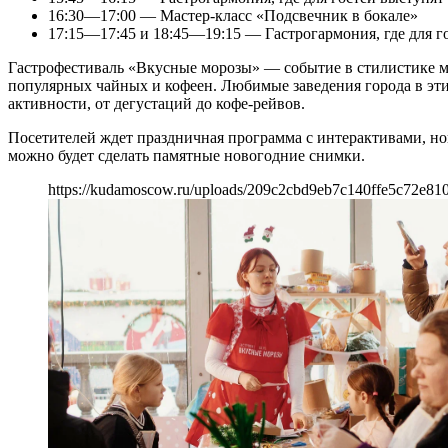
16:30—17:00 — Мастер-класс «Подсвечник в бокале»
17:15—17:45 и 18:45—19:15 — Гастрогармония, где для 
Гастрофестиваль «Вкусные морозы» — событие в стилистике ми
популярных чайных и кофеен. Любимые заведения города в эти
активности, от дегустаций до кофе-рейвов.
Посетителей ждет праздничная программа с интерактивами, но
можно будет сделать памятные новогодние снимки.
https://kudamoscow.ru/uploads/209c2cbd9eb7c140ffe5c72e81