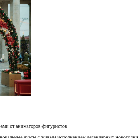
рами от аниматоров-фигуристов
т вокальные дуэты с живым исполнением легендарных новогодни