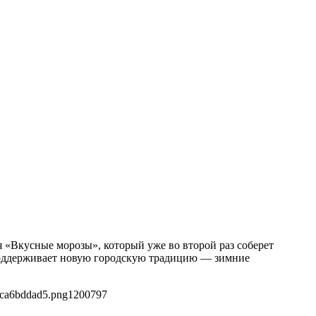
я «Вкусные морозы», который уже во второй раз соберет
 поддерживает новую городскую традицию — зимние
cca6bddad5.png
1200
797