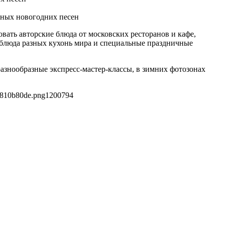
рных новогодних песен
ать авторские блюда от московских ресторанов и кафе,
м блюда разных кухонь мира и специальные праздничные
азнообразные экспресс-мастер-классы, в зимних фотозонах
e810b80de.png
1200
794