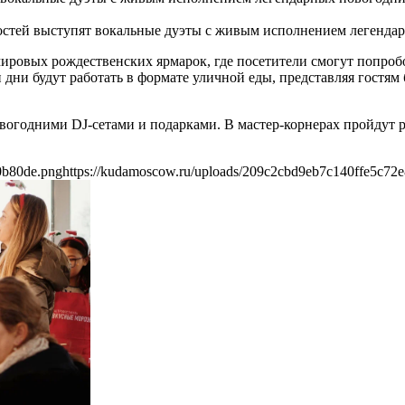
гостей выступят вокальные дуэты с живым исполнением легенда
ровых рождественских ярмарок, где посетители смогут попробов
 дни будут работать в формате уличной еды, представляя гостя
вогодними DJ-сетами и подарками. В мастер-корнерах пройдут р
0b80de.png
https://kudamoscow.ru/uploads/209c2cbd9eb7c140ffe5c72