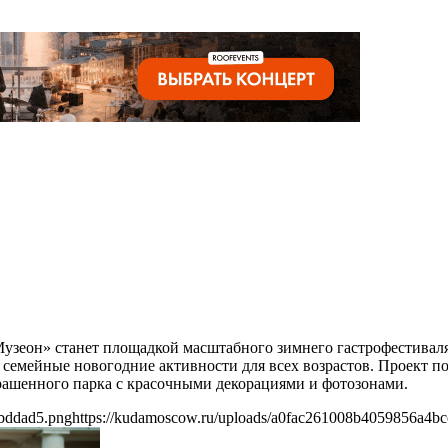
 «Музеон» станет площадкой масштабного зимнего гастрофестивал
 семейные новогодние активности для всех возрастов. Проект
рашенного парка с красочными декорациями и фотозонами.
6bddad5.png
https://kudamoscow.ru/uploads/a0fac261008b4059856a4b