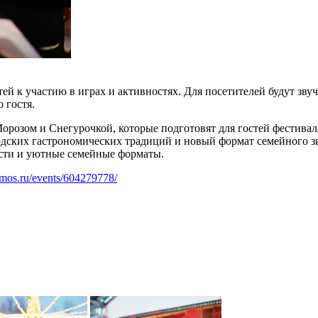
тей к участию в играх и активностях. Для посетителей будут зв
 гостя.
орозом и Снегурочкой, которые подготовят для гостей фестива
одских гастрономических традиций и новый формат семейного з
сти и уютные семейные форматы.
a.mos.ru/events/604279778/